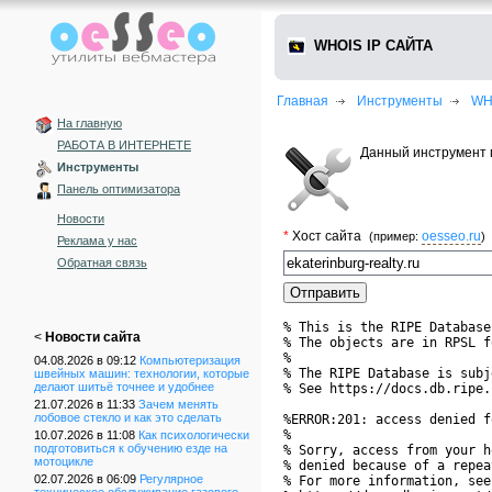
WHOIS IP САЙТА
Главная
Инструменты
WH
На главную
РАБОТА В ИНТЕРНЕТЕ
Данный инструмент п
Инструменты
Панель оптимизатора
Новости
*
Хост сайта
oesseo.ru
(пример:
)
Реклама у нас
Обратная связь
% This is the RIPE Database
<
Новости сайта
% The objects are in RPSL f
%

04.08.2026 в 09:12
Компьютеризация
% The RIPE Database is subj
швейных машин: технологии, которые
делают шитьё точнее и удобнее
% See https://docs.db.ripe.
21.07.2026 в 11:33
Зачем менять
лобовое стекло и как это сделать
%ERROR:201: access denied f
%

10.07.2026 в 11:08
Как психологически
подготовиться к обучению езде на
% Sorry, access from your h
мотоцикле
% denied because of a repea
02.07.2026 в 06:09
Регулярное
% For more information, see
