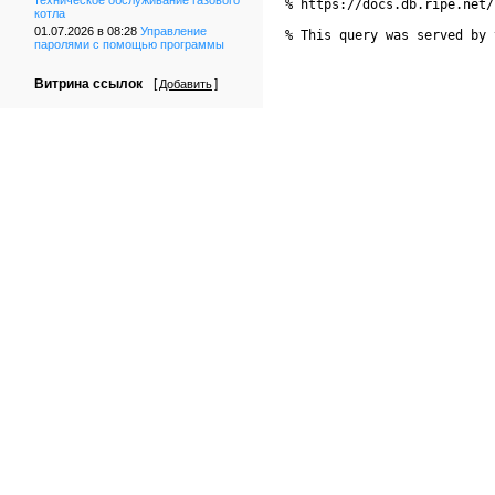
техническое обслуживание газового
% https://docs.db.ripe.net/
котла
01.07.2026 в 08:28
Управление
% This query was served by 
паролями с помощью программы
Витрина ссылок
[
]
Добавить