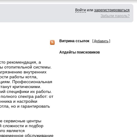
Войти
или
зарегистрироваться
Забыли пароль?
Витрина ссылок
[
]
Добавить
Апдейты поисковиков
осто рекомендация, а
ы отопительной системы.
агрязнению внутренних
сти работы котла,
уациям. Профессиональная
станут критическими.
ний специфики их работы.
олного спектра работ: от
нника и настройки
тла, но и гарантировать
ые сервисные центры
й сложности и подбор
что является
воевременное обслуживание