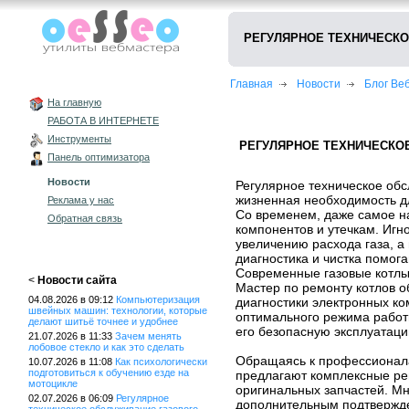
РЕГУЛЯРНОЕ ТЕХНИЧЕСКО
Главная
Новости
Блог В
На главную
РАБОТА В ИНТЕРНЕТЕ
Инструменты
РЕГУЛЯРНОЕ ТЕХНИЧЕСКО
Панель оптимизатора
Новости
Регулярное техническое обс
жизненная необходимость д
Реклама у нас
Со временем, даже самое н
Обратная связь
компонентов и утечкам. Игн
увеличению расхода газа, 
диагностика и чистка помога
Современные газовые котлы 
<
Новости сайта
Мастер по ремонту котлов 
04.08.2026 в 09:12
Компьютеризация
диагностики электронных ко
швейных машин: технологии, которые
оптимального режима работы
делают шитьё точнее и удобнее
его безопасную эксплуатацию
21.07.2026 в 11:33
Зачем менять
лобовое стекло и как это сделать
Обращаясь к профессионала
10.07.2026 в 11:08
Как психологически
подготовиться к обучению езде на
предлагают комплексные ре
мотоцикле
оригинальных запчастей. М
02.07.2026 в 06:09
Регулярное
дополнительным подтвержден