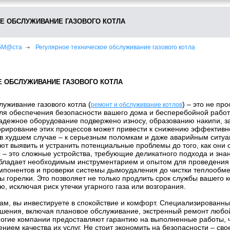
Е ОБСЛУЖИВАНИЕ ГАЗОВОГО КОТЛА
ебМ@ста
Регулярное техническое обслуживание газового котла
Е ОБСЛУЖИВАНИЕ ГАЗОВОГО КОТЛА
луживание газового котла (
) – это не пр
ремонт и обслуживание котлов
ля обеспечения безопасности вашего дома и бесперебойной работ
адежное оборудование подвержено износу, образованию накипи, з
орирование этих процессов может привести к снижению эффективно
а в худшем случае – к серьезным поломкам и даже аварийным сит
ют выявить и устранить потенциальные проблемы до того, как они 
– это сложные устройства, требующие деликатного подхода и зна
обладает необходимым инструментарием и опытом для проведения п
мпонентов и проверки системы дымоудаления до чистки теплообме
 горелки. Это позволяет не только продлить срок службы вашего ко
, исключая риск утечки угарного газа или возгорания.
м, вы инвестируете в спокойствие и комфорт. Специализированн
шения, включая плановое обслуживание, экстренный ремонт любо
ногие компании предоставляют гарантию на выполненные работы, 
ием качества их услуг. Не стоит экономить на безопасности – с