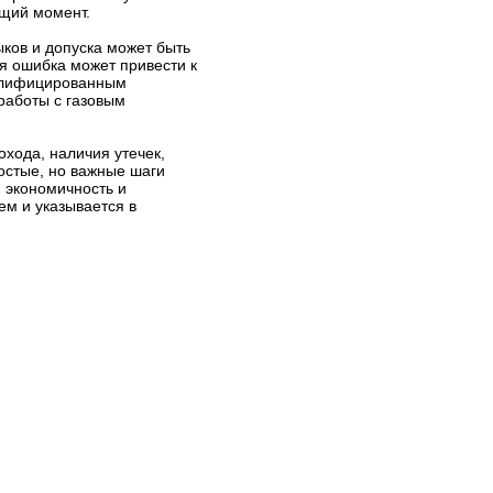
ящий момент.
ков и допуска может быть
я ошибка может привести к
валифицированным
работы с газовым
хода, наличия утечек,
ростые, но важные шаги
 экономичность и
ем и указывается в