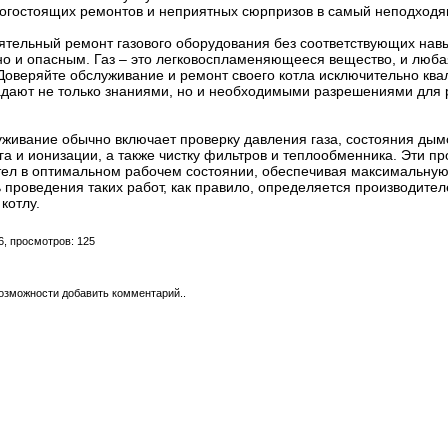
рогостоящих ремонтов и неприятных сюрпризов в самый неподход
ятельный ремонт газового оборудования без соответствующих навы
о и опасным. Газ – это легковоспламеняющееся вещество, и люба
 Доверяйте обслуживание и ремонт своего котла исключительно к
адают не только знаниями, но и необходимыми разрешениями для 
живание обычно включает проверку давления газа, состояния дымо
га и ионизации, а также чистку фильтров и теплообменника. Эти п
тел в оптимальном рабочем состоянии, обеспечивая максимальную
ь проведения таких работ, как правило, определяется производител
котлу.
6, просмотров: 125
возможности добавить комментарий..