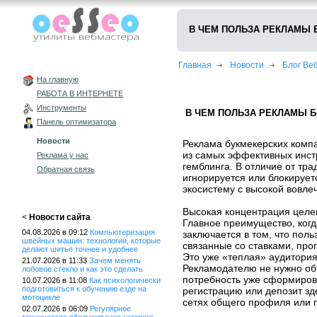
В ЧЕМ ПОЛЬЗА РЕКЛАМЫ 
Главная
Новости
Блог В
На главную
РАБОТА В ИНТЕРНЕТЕ
Инструменты
В ЧЕМ ПОЛЬЗА РЕКЛАМЫ Б
Панель оптимизатора
Новости
Реклама букмекерских компа
из самых эффективных инст
Реклама у нас
гемблинга. В отличие от тр
Обратная связь
игнорируется или блокирует
экосистему с высокой вовле
Высокая концентрация целе
<
Новости сайта
Главное преимущество, когд
04.08.2026 в 09:12
Компьютеризация
заключается в том, что пол
швейных машин: технологии, которые
связанные со ставками, про
делают шитьё точнее и удобнее
Это уже «теплая» аудитория
21.07.2026 в 11:33
Зачем менять
Рекламодателю не нужно объ
лобовое стекло и как это сделать
потребность уже сформиров
10.07.2026 в 11:08
Как психологически
подготовиться к обучению езде на
регистрацию или депозит зд
мотоцикле
сетях общего профиля или 
02.07.2026 в 06:09
Регулярное