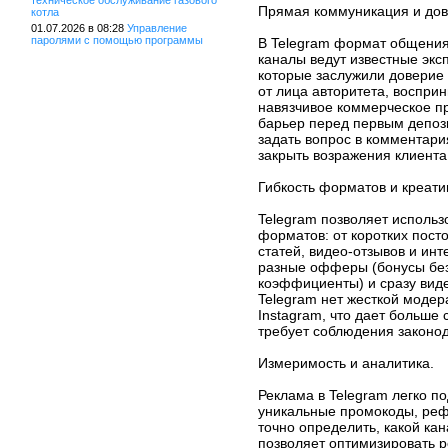
техническое обслуживание газового
Прямая коммуникация и дов
котла
01.07.2026 в 08:28
Управление
паролями с помощью программы
В Telegram формат общени
каналы ведут известные экс
которые заслужили доверие
от лица авторитета, восприн
навязчивое коммерческое п
барьер перед первым депози
задать вопрос в комментари
закрыть возражения клиента
Гибкость форматов и креати
Telegram позволяет использ
форматов: от коротких пост
статей, видео-отзывов и ин
разные офферы (бонусы бе
коэффициенты) и сразу виде
Telegram нет жесткой модера
Instagram, что дает больше 
требует соблюдения законод
Измеримость и аналитика.
Реклама в Telegram легко п
уникальные промокоды, реф
точно определить, какой кан
позволяет оптимизировать 