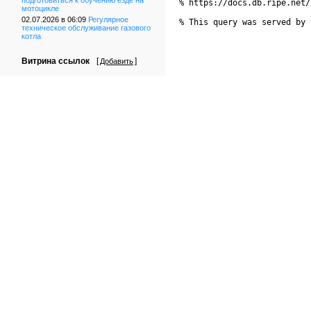
подготовиться к обучению езде на
% https://docs.db.ripe.net/
мотоцикле
02.07.2026 в 06:09
Регулярное
% This query was served by 
техническое обслуживание газового
котла
Витрина ссылок
[
]
Добавить