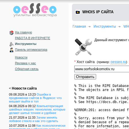
WHOIS IP САЙТА
Главная
Инструменты
WH
На главную
РАБОТА В ИНТЕРНЕТЕ
Данный инструмент п
Инструменты
Панель оптимизатора
Новости
*
Хост сайта
oesseo.ru
(пример:
)
Реклама у нас
Обратная связь
% This is the RIPE Database
<
Новости сайта
% The objects are in RPSL f
%

09.08.2026 в 13:23
Ошибки в
% The RIPE Database is subj
продвижении сайтов в Яндексе: что
мешает выйти в топ
% See https://docs.db.ripe.
04.08.2026 в 09:12
Компьютеризация
швейных машин: технологии, которые
%ERROR:201: access denied f
делают шитьё точнее и удобнее
%

21.07.2026 в 11:33
Зачем менять
% Sorry, access from your h
лобовое стекло и как это сделать
% denied because of a repea
10.07.2026 в 11:08
Как психологически
% For more information, see
