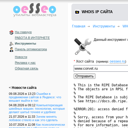
WHOIS IP САЙТА
Главная
Инструменты
WH
На главную
РАБОТА В ИНТЕРНЕТЕ
Данный инструмент п
Инструменты
Панель оптимизатора
Новости
*
Хост сайта
oesseo.ru
(пример:
)
Реклама у нас
Обратная связь
% This is the RIPE Database
<
Новости сайта
% The objects are in RPSL f
%

09.08.2026 в 13:23
Ошибки в
% The RIPE Database is subj
продвижении сайтов в Яндексе: что
мешает выйти в топ
% See https://docs.db.ripe.
04.08.2026 в 09:12
Компьютеризация
швейных машин: технологии, которые
%ERROR:201: access denied f
делают шитьё точнее и удобнее
%

21.07.2026 в 11:33
Зачем менять
% Sorry, access from your h
лобовое стекло и как это сделать
% denied because of a repea
10.07.2026 в 11:08
Как психологически
% For more information, see
