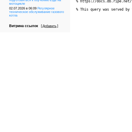
подготовиться к обучению езде на
% https://docs.db.ripe.net/
мотоцикле
02.07.2026 в 06:09
Регулярное
% This query was served by 
техническое обслуживание газового
котла
Витрина ссылок
[
]
Добавить