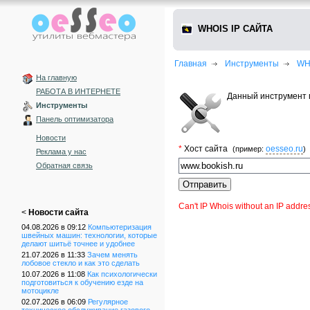
WHOIS IP САЙТА
Главная
Инструменты
WH
На главную
РАБОТА В ИНТЕРНЕТЕ
Данный инструмент п
Инструменты
Панель оптимизатора
Новости
*
Хост сайта
oesseo.ru
(пример:
)
Реклама у нас
Обратная связь
Can't IP Whois without an IP addre
<
Новости сайта
04.08.2026 в 09:12
Компьютеризация
швейных машин: технологии, которые
делают шитьё точнее и удобнее
21.07.2026 в 11:33
Зачем менять
лобовое стекло и как это сделать
10.07.2026 в 11:08
Как психологически
подготовиться к обучению езде на
мотоцикле
02.07.2026 в 06:09
Регулярное