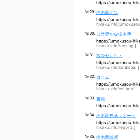
https://jumokusou-hi
№ 29.
樹木葬とは
https://jumokusou-h
hikaku.info/jumokusou
№ 30.
自然豊かな樹木葬
https://jumokusou-hi
hikaku.info/ranking ]
№ 31.
散骨セレクト
https://jumokusou-hi
hikaku.info/sankotsu ]
№ 32.
コラム
https://jumokusou-hi
hikaku.info/column ]
№ 33.
書籍
https://jumokusou-hi
№ 34.
樹木葬見学レポート
https://jumokusou-hi
hikaku.info/reports ]
№ 35.
樹木葬診断