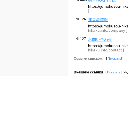
https://jumokusou-hi
]
№ 126.
運営者情報
https://jumokusou-h
hikaku.info/company ]
№ 127.
お問い合わせ
https://jumokusou-hi
hikaku.info/contact ]
Ссылки списком:
[
]
Показать
Внешние ссылки
[
]
Показать
Ин