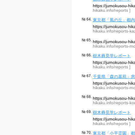
https://jumokusou-hi
hikaku.info/reports ]
№ 64.
東京都「風の丘」都内
https://jumokusou-hi
hikaku.info/reports-k
№ 65.
https://jumokusou-hi
hikaku.info/reports-m
№ 66.
樹木葬見学レポート
https://jumokusou-hi
hikaku.info/reports ]
№ 67.
千葉県「森の墓苑」房
https://jumokusou-hi
hikaku.info/reports-m
№ 68.
https://jumokusou-hi
hikaku.info/reports-ko
№ 69.
樹木葬見学レポート
https://jumokusou-hi
hikaku.info/reports ]
№ 70.
東京都「小平霊園」都