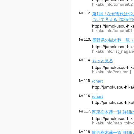
hikaku.info/tomurai02 
№ 112.
第1回「なぜ現代は弔
ついて考える 2025年9
https://jumokusou-hi
hikaku.info/tomurai01 
№ 113.
長野県の樹木葬一覧（12
https://jumokusou-hi
hikaku.info/list_nagan
№ 114.
もっと見る
https://jumokusou-hi
hikaku.info//column ]
№ 115.
/chart
http://jumokusou-hik
№ 116.
/chart
http://jumokusou-hik
№ 117.
関東樹木葬一覧 詳細
https://jumokusou-h
hikaku.info/map_tokyo
№ 118.
関西樹木葬一覧 詳細