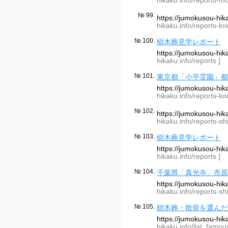
hikaku.info/reports-m
№ 99.
https://jumokusou-hi
hikaku.info/reports-ko
№ 100.
樹木葬見学レポート
https://jumokusou-hi
hikaku.info/reports ]
№ 101.
東京都「小平霊園」都
https://jumokusou-hi
hikaku.info/reports-ko
№ 102.
https://jumokusou-hik
hikaku.info/reports-shi
№ 103.
樹木葬見学レポート
https://jumokusou-hi
hikaku.info/reports ]
№ 104.
千葉県「真光寺」市原
https://jumokusou-hik
hikaku.info/reports-shi
№ 105.
樹木葬・散骨を選んだ芸能
https://jumokusou-hi
hikaku.info/list_famous