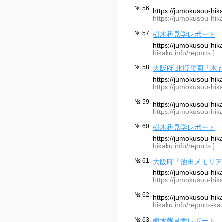
№ 56.
https://jumokusou-hi
https://jumokusou-hik
№ 57.
樹木葬見学レポート
https://jumokusou-hi
hikaku.info/reports ]
№ 58.
大阪府 北摂霊園「木
https://jumokusou-hi
https://jumokusou-hik
№ 59.
https://jumokusou-hi
https://jumokusou-hik
№ 60.
樹木葬見学レポート
https://jumokusou-hi
hikaku.info/reports ]
№ 61.
大阪府「池田メモリア
https://jumokusou-hi
https://jumokusou-hik
№ 62.
https://jumokusou-hi
hikaku.info/reports-k
№ 63.
樹木葬見学レポート