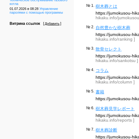
техническое обслуживание газового
котла
№ 1.
樹木葬とは
01.07.2026 в 08:28
Управление
https://jumokusou-h
паролями с помощью программы
hikaku.info/jumokusou
Витрина ссылок
[
]
Добавить
№ 2.
自然豊かな樹木葬
https://jumokusou-hi
hikaku.info/ranking ]
№ 3.
散骨セレクト
https://jumokusou-hi
hikaku.info/sankotsu ]
№ 4.
コラム
https://jumokusou-hi
hikaku.info/column ]
№ 5.
書籍
https://jumokusou-hi
№ 6.
樹木葬見学レポート
https://jumokusou-hi
hikaku.info/reports ]
№ 7.
樹木葬診断
https://jumokusou-hi