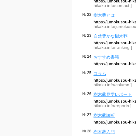
https://jumokusou-hi
hikaku.info/contact ]
№ 22.
樹木葬とは
https://jumokusou-h
hikaku.info/jumokusou
№ 23.
自然豊かな樹木葬
https://jumokusou-hi
hikaku.info/ranking ]
№ 24.
おすすめ書籍
https://jumokusou-hi
№ 25.
コラム
https://jumokusou-hi
hikaku.info/column ]
№ 26.
樹木葬見学レポート
https://jumokusou-hi
hikaku.info/reports ]
№ 27.
樹木葬診断
https://jumokusou-hi
№ 28.
樹木葬入門