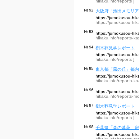
hikaku.info/reports ]
№ 92.
大阪府「池田メモリア
https://jumokusou-hi
https://jumokusou-hik
№ 93.
https://jumokusou-hi
hikaku.info/reports-k
№ 94.
樹木葬見学レポート
https://jumokusou-hi
hikaku.info/reports ]
№ 95.
東京都「風の丘」都内
https://jumokusou-hi
hikaku.info/reports-k
№ 96.
https://jumokusou-hi
hikaku.info/reports-m
№ 97.
樹木葬見学レポート
https://jumokusou-hi
hikaku.info/reports ]
№ 98.
千葉県「森の墓苑」房
https://jumokusou-hi