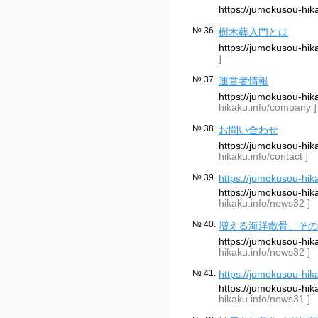
https://jumokusou-hi
№ 36.
樹木葬入門とは
https://jumokusou-hi
]
№ 37.
運営者情報
https://jumokusou-h
hikaku.info/company ]
№ 38.
お問い合わせ
https://jumokusou-hi
hikaku.info/contact ]
№ 39.
https://jumokusou-hik
https://jumokusou-h
hikaku.info/news32 ]
№ 40.
増える海洋散骨、その
https://jumokusou-h
hikaku.info/news32 ]
№ 41.
https://jumokusou-hik
https://jumokusou-h
hikaku.info/news31 ]