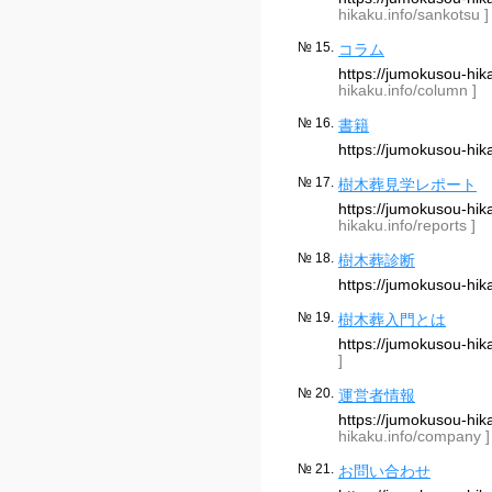
hikaku.info/sankotsu ]
№ 15.
コラム
https://jumokusou-hi
hikaku.info/column ]
№ 16.
書籍
https://jumokusou-hi
№ 17.
樹木葬見学レポート
https://jumokusou-hi
hikaku.info/reports ]
№ 18.
樹木葬診断
https://jumokusou-hi
№ 19.
樹木葬入門とは
https://jumokusou-hi
]
№ 20.
運営者情報
https://jumokusou-h
hikaku.info/company ]
№ 21.
お問い合わせ