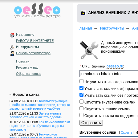
АНАЛИЗ ВНЕШНИХ И В
Главная
Инструменты
Ан
На главную
РАБОТА В ИНТЕРНЕТЕ
Данный инструмент 
информацию о ссылк
Инструменты
поисковиками.
Панель оптимизатора
Новости
*
URL
oesseo.ru
(пример:
)
Реклама у нас
Обратная связь
Не учитывать повторы ссылок
Учитывать ссылки с #(параме
<
Новости сайта
Учитывать ссылки без протоко
04.08.2026 в 09:12
Компьютеризация
Опустить внутренние ссылки
швейных машин: технологии, которые
делают шитьё точнее и удобнее
Опустить внешние ссылки
21.07.2026 в 11:33
Зачем менять
Опустить ссылки на поддоме
лобовое стекло и как это сделать
10.07.2026 в 11:08
Как психологически
подготовиться к обучению езде на
мотоцикле
Внутренние ссылки
[
]
Скрыть
И
02.07.2026 в 06:09
Регулярное