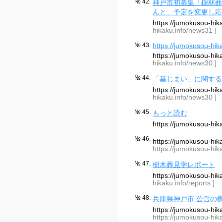
№ 42.
神戸市初募集「樹林葬
んと、予定を変更し応
https://jumokusou-h
hikaku.info/news31 ]
№ 43.
https://jumokusou-hik
https://jumokusou-h
hikaku.info/news30 ]
№ 44.
「墓じまい」に関する
https://jumokusou-h
hikaku.info/news30 ]
№ 45.
もっと読む
https://jumokusou-hi
№ 46.
https://jumokusou-hi
https://jumokusou-hik
№ 47.
樹木葬見学レポート
https://jumokusou-hi
hikaku.info/reports ]
№ 48.
兵庫県神戸市 公営の
https://jumokusou-hi
https://jumokusou-hik