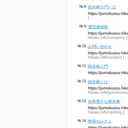
№ 8.
樹木葬入門とは
https://jumokusou-hi
]
№ 9.
運営者情報
https://jumokusou-h
hikaku.info/company ]
№ 10.
お問い合わせ
https://jumokusou-hi
hikaku.info/contact ]
№ 11.
樹木葬入門
https://jumokusou-hi
№ 12.
樹木葬とは
https://jumokusou-h
hikaku.info/jumokusou
№ 13.
自然豊かな樹木葬
https://jumokusou-hi
hikaku.info/ranking ]
№ 14.
散骨セレクト
https://jumokusou-hi