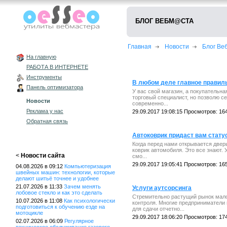
БЛОГ ВЕБМ@СТА
Главная
Новости
Блог В
На главную
РАБОТА В ИНТЕРНЕТЕ
Инструменты
В любом деле главное правил
Панель оптимизатора
У вас свой магазин, а покупательна
торговый специалист, но позволю с
Новости
современно...
Реклама у нас
29.09.2017 19:08:15 Просмотров: 16
Обратная связь
Автоковрик придаст вам стату
Когда перед нами открывается дверь
коврик автомобиля. Это все знают.
<
Новости сайта
смо...
29.09.2017 19:05:41 Просмотров: 16
04.08.2026 в 09:12
Компьютеризация
швейных машин: технологии, которые
делают шитьё точнее и удобнее
21.07.2026 в 11:33
Зачем менять
Услуги аутсорсинга
лобовое стекло и как это сделать
Стремительно растущий рынок малог
10.07.2026 в 11:08
Как психологически
контроля. Многие предприниматели
подготовиться к обучению езде на
для сдачи отчетно...
мотоцикле
29.09.2017 18:06:20 Просмотров: 17
02.07.2026 в 06:09
Регулярное