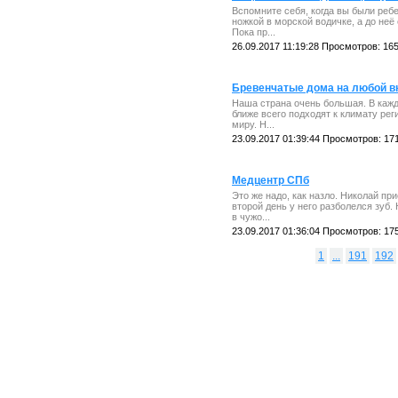
Вспомните себя, когда вы были ребе
ножкой в морской водичке, а до неё
Пока пр...
26.09.2017 11:19:28 Просмотров: 16
Бревенчатые дома на любой в
Наша страна очень большая. В кажд
ближе всего подходят к климату ре
миру. Н...
23.09.2017 01:39:44 Просмотров: 17
Медцентр СПб
Это же надо, как назло. Николай пр
второй день у него разболелся зуб
в чужо...
23.09.2017 01:36:04 Просмотров: 17
1
...
191
192