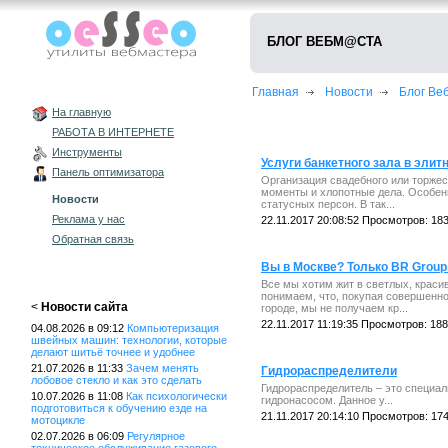
БЛОГ ВЕБМ@СТА
Главная
Новости
Блог В
На главную
РАБОТА В ИНТЕРНЕТЕ
Инструменты
Услуги банкетного зала в элит
Панель оптимизатора
Организация свадебного или торжес
моменты и хлопотные дела. Особен
Новости
статусных персон. В так...
Реклама у нас
22.11.2017 20:08:52 Просмотров: 18
Обратная связь
Вы в Москве? Только BR Group
Все мы хотим жит в светлых, краси
понимаем, что, покупая совершенно
<
Новости сайта
городе, мы не получаем кр...
22.11.2017 11:19:35 Просмотров: 18
04.08.2026 в 09:12
Компьютеризация
швейных машин: технологии, которые
делают шитьё точнее и удобнее
21.07.2026 в 11:33
Зачем менять
Гидрораспределители
лобовое стекло и как это сделать
Гидрораспределитель – это специал
10.07.2026 в 11:08
Как психологически
гидронасосом. Данное у...
подготовиться к обучению езде на
21.11.2017 20:14:10 Просмотров: 17
мотоцикле
02.07.2026 в 06:09
Регулярное