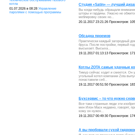
техническое обслуживание газового
котла
Студия «Satin» — лучший диза
01.07.2026 в 08:28
Управление
Вы когда-нибудь обращали внимание
паролями с помощью программы
шторы и гардины. Ужасно не обжито
меблировку своих но...
20.11.2017 23:21:26 Просмотров: 10
Обсадка проемов
Практически каждый загородный дом
бруса. После постройки, первый го
высыхает. Высыха...
19.11.2017 01:13:13 Просмотров: 17
Котлы ZOTA самые удачные ко
Тимур сейчас ходит и смеется. Он 
угольный котел компании Zota выпу
понаставили себ...
19.11.2017 00:51:50 Просмотров: 18
Бухсервис – то что нужно серв
Все-таки странные люди эти изобре
мен Илон Маск недавно, говорят, п
кому он нужен...
19.11.2017 00:49:30 Просмотров: 17
А вы пробовали сухой гидрок
Я, как только приехал в первый раз