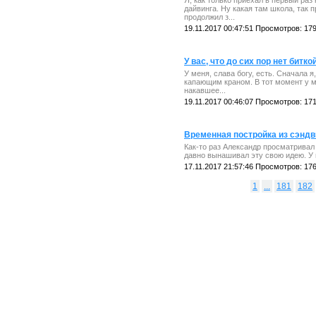
дайвинга. Ну какая там школа, так 
продолжил з...
19.11.2017 00:47:51 Просмотров: 17
У вас, что до сих пор нет битко
У меня, слава богу, есть. Сначала я
капающим краном. В тот момент у м
накавшее...
19.11.2017 00:46:07 Просмотров: 17
Временная постройка из сэндв
Как-то раз Александр просматривал 
давно вынашивал эту свою идею. У н
17.11.2017 21:57:46 Просмотров: 17
1
...
181
182