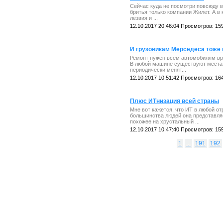
Сейчас куда не посмотри повсюду в
бритья только компании Жилет. А в 
лезвия и ...
12.10.2017 20:46:04 Просмотров: 15
И грузовикам Мерседеса тоже
Ремонт нужен всем автомобилям вр
В любой машине существуют места 
периодически менят...
12.10.2017 10:51:42 Просмотров: 16
Плюс ИТнизация всей страны
Мне вот кажется, что ИТ в любой от
большинства людей она представляе
похожее на хрустальный ...
12.10.2017 10:47:40 Просмотров: 15
1
...
191
192