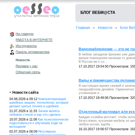
БЛОГ ВЕБМ@СТА
Главная
Новости
Блог В
На главную
РАБОТА В ИНТЕРНЕТЕ
Инструменты
Видеонаблюдение — это не то
Панель оптимизатора
В любом западном фильме уже давн
жилые помещения начиная от домов 
Новости
В России же к со...
Реклама у нас
17.10.2017 19:54:50 Просмотров: 15
Обратная связь
Виды и преимущества рулонно
В настоящее время свежий и зелены
ландшафтном дизайне. Гармонично с
<
Новости сайта
ухоженным и ...
17.10.2017 18:49:06 Просмотров: 32
04.08.2026 в 09:12
Компьютеризация
швейных машин: технологии, которые
делают шитьё точнее и удобнее
21.07.2026 в 11:33
Зачем менять
Отделочный материал для кух
лобовое стекло и как это сделать
Каждая хозяйка мечтает, чтобы инт
10.07.2026 в 11:08
Как психологически
Безусловно, кухонная мебель из ц
подготовиться к обучению езде на
любую кухню, вдоба...
мотоцикле
16.10.2017 19:06:57 Просмотров: 16
02.07.2026 в 06:09
Регулярное