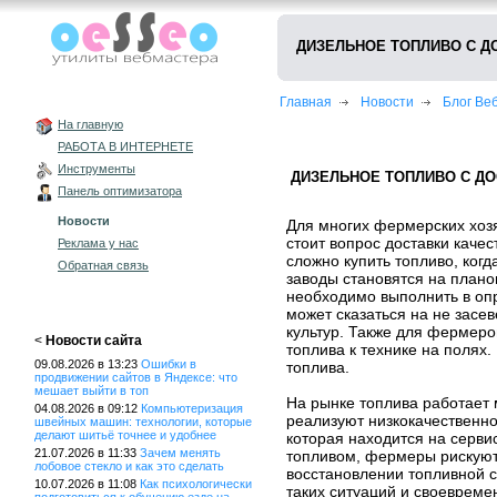
ДИЗЕЛЬНОЕ ТОПЛИВО С Д
Главная
Новости
Блог В
На главную
РАБОТА В ИНТЕРНЕТЕ
Инструменты
ДИЗЕЛЬНОЕ ТОПЛИВО С Д
Панель оптимизатора
Новости
Для многих фермерских хоз
стоит вопрос доставки каче
Реклама у нас
сложно купить топливо, ко
Обратная связь
заводы становятся на план
необходимо выполнить в оп
может сказаться на не засе
культур. Также для фермеро
<
Новости сайта
топлива к технике на полях
09.08.2026 в 13:23
Ошибки в
топлива.
продвижении сайтов в Яндексе: что
мешает выйти в топ
На рынке топлива работает 
04.08.2026 в 09:12
Компьютеризация
реализуют низкокачественно
швейных машин: технологии, которые
делают шитьё точнее и удобнее
которая находится на серв
21.07.2026 в 11:33
Зачем менять
топливом, фермеры рискуют
лобовое стекло и как это сделать
восстановлении топливной с
10.07.2026 в 11:08
Как психологически
таких ситуаций и своеврем