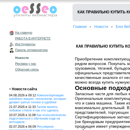
КАК ПРАВИЛЬНО КУПИТЬ 
Главная
Новости
Блог В
На главную
РАБОТА В ИНТЕРНЕТЕ
Инструменты
КАК ПРАВИЛЬНО КУПИТЬ 
Панель оптимизатора
Новости
Приобретение комплектующи
рядом вопросов. Покупать з
Реклама у нас
грузовиков, тягачей, бульдо
Обратная связь
официальных представителей
качественные аналоги от не
можно всегда купить нужную
Основные подход
<
Новости сайта
Запасные части для любых
04.08.2026 в 09:12
Компьютеризация
Оригинальные комплектующи
швейных машин: технологии, которые
делают шитьё точнее и удобнее
что и сама машина. Такие и
21.07.2026 в 11:33
Зачем менять
максимально длительный. 
лобовое стекло и как это сделать
представителей, торгующих
10.07.2026 в 11:08
Как психологически
Сертифицированные запчаст
подготовиться к обучению езде на
(не брендовым предприятием
мотоцикле
продукция имеет утвержден
02.07.2026 в 06:09
Регулярное