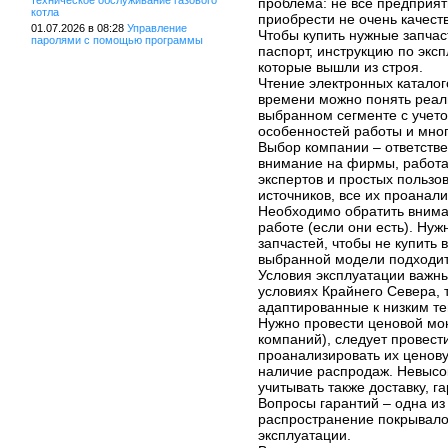
техническое обслуживание газового
проблема: не все предприят
котла
приобрести не очень качест
01.07.2026 в 08:28
Управление
Чтобы купить нужные запчас
паролями с помощью программы
паспорт, инструкцию по экс
которые вышли из строя.
Чтение электронных каталог
времени можно понять реал
выбранном сегменте с учето
особенностей работы и мног
Выбор компании – ответств
внимание на фирмы, работа
экспертов и простых пользов
источников, все их проанали
Необходимо обратить внима
работе (если они есть). Ну
запчастей, чтобы не купить 
выбранной модели подходит
Условия эксплуатации важны
условиях Крайнего Севера,
адаптированные к низким т
Нужно провести ценовой мон
компаний), следует провест
проанализировать их ценову
наличие распродаж. Невысок
учитывать также доставку, га
Вопросы гарантий – одна из
распространение покрывало
эксплуатации.