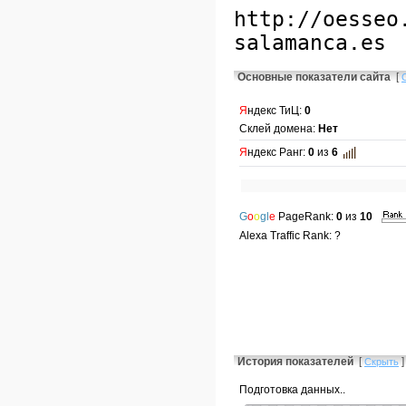
Основные показатели сайта
[
Я
ндекс ТиЦ:
0
Склей домена:
Нет
Я
ндекс Ранг:
0
из
6
G
o
o
gl
e
PageRank:
0
из
10
Alexa Traffic Rank: ?
История показателей
[
]
Скрыть
Подготовка данных..