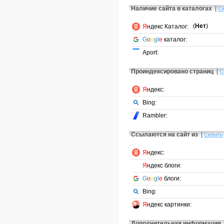
Наличие сайта в каталогах
[
С
(
Нет
)
Я
ндекс Каталог:
G
o
o
gl
e
каталог:
Aport:
Проиндексировано страниц
[
С
Я
ндекс:
Bing:
Rambler:
Ссылаются на сайт из
[
Скрыть
Я
ндекс:
Я
ндекс блоги:
G
o
o
gl
e
блоги:
Bing:
Я
ндекс картинки:
Дополнительная информация