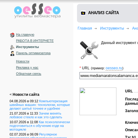
АНАЛИЗ САЙТА
Главная
Инструменты
Ан
На главную
РАБОТА В ИНТЕРНЕТЕ
Данный инструмент 
Инструменты
Панель оптимизатора
Новости
Реклама у нас
*
URL
oesseo.ru
(пример:
)
Обратная связь
URL
<
Новости сайта
После
04.08.2026 в 09:12
Компьютеризация
данны
швейных машин: технологии, которые
делают шитьё точнее и удобнее
Заголо
21.07.2026 в 11:33
Зачем менять
лобовое стекло и как это сделать
10.07.2026 в 11:08
Как психологически
Ключе
подготовиться к обучению езде на
мотоцикле
Описа
02.07.2026 в 06:09
Регулярное
Тэг h1