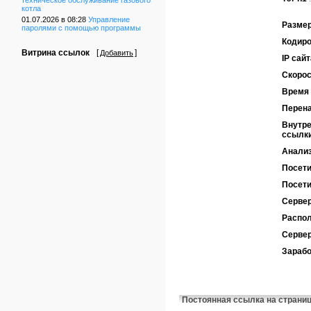
техническое обслуживание газового
котла
01.07.2026 в 08:28
Управление
Размер
паролями с помощью программы
Кодиро
Витрина ссылок
[
]
Добавить
IP сайт
Скорос
Время 
Перен
Внутре
ссылк
Анализ
Посети
Посети
Сервер
Распол
Серве
Зарабо
Постоянная ссылка на страни