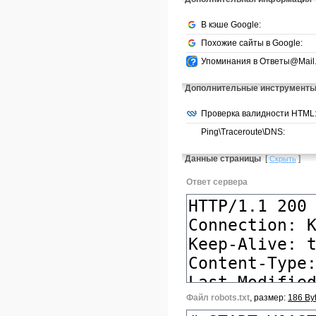
В кэше Google:
Похожие сайты в Google:
Упоминания в Ответы@Mail.
Дополнительные инструмент
Проверка валидности HTML
Ping\Traceroute\DNS:
Данные страницы
[
]
Скрыть
Ответ сервера
Файл robots.txt
, размер:
186 By