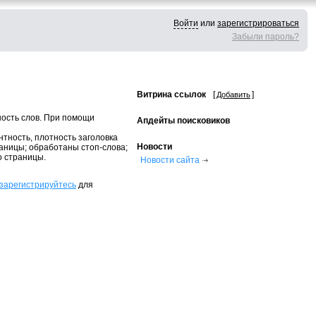
Войти
или
зарегистрироваться
Забыли пароль?
Витрина ссылок
[
]
Добавить
ость слов. При помощи
Апдейты поисковиков
тность, плотность заголовка
Новости
траницы; обработаны стоп-слова;
о страницы.
Новости сайта
зарегистрируйтесь
для