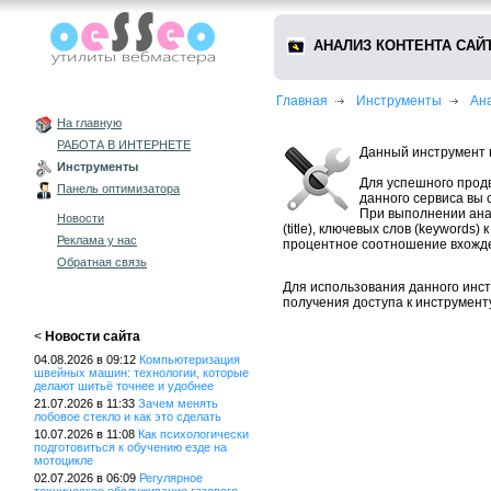
АНАЛИЗ КОНТЕНТА САЙ
Главная
Инструменты
Ана
На главную
РАБОТА В ИНТЕРНЕТЕ
Данный инструмент 
Инструменты
Для успешного прод
Панель оптимизатора
данного сервиса вы
При выполнении анал
Новости
(title), ключевых слов (keywords
Реклама у нас
процентное соотношение вхожден
Обратная связь
Для использования данного инст
получения доступа к инструменту
<
Новости сайта
04.08.2026 в 09:12
Компьютеризация
швейных машин: технологии, которые
делают шитьё точнее и удобнее
21.07.2026 в 11:33
Зачем менять
лобовое стекло и как это сделать
10.07.2026 в 11:08
Как психологически
подготовиться к обучению езде на
мотоцикле
02.07.2026 в 06:09
Регулярное