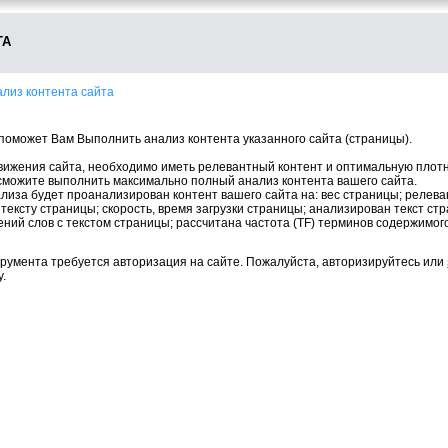
ТА
лиз контента сайта
поможет Вам Выполнить анализ контента указанного сайта (страницы).
вижения сайта, необходимо иметь релевантный контент и оптимальную плотн
 сможите выполнить максимально полный анализ контента вашего сайта.
иза будет проанализирован контент вашего сайта на: вес страницы; релеван
) к тексту страницы; скорость, время загрузки страницы; анализирован текст с
ий слов с текстом страницы; рассчитана частота (TF) терминов содержимог
румента требуется авторизация на сайте. Пожалуйста, авторизируйтесь или
.