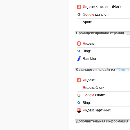
(
Нет
)
Я
ндекс Каталог:
G
o
o
gl
e
каталог:
Aport:
Проиндексировано страниц
[
С
Я
ндекс:
Bing:
Rambler:
Ссылаются на сайт из
[
Скрыть
Я
ндекс:
Я
ндекс блоги:
G
o
o
gl
e
блоги:
Bing:
Я
ндекс картинки:
Дополнительная информация