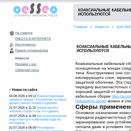
КОАКСИАЛЬНЫЕ КАБЕЛЬНЫ
ИСПОЛЬЗУЮТСЯ
Главная
Новости
Блог В
На главную
РАБОТА В ИНТЕРНЕТЕ
Инструменты
КОАКСИАЛЬНЫЕ КАБЕЛЬНЫЕ
Панель оптимизатора
ИСПОЛЬЗУЮТСЯ
Новости
Коаксиальные кабельные сбо
Реклама у нас
оснащенные на концах соед
Обратная связь
типа. Конструктивно они сос
изолирующего слоя, экрани
защитной оболочки. Эта ст
передачу высокочастотных 
<
Новости сайта
хорошей защитой от внешни
кабельные сборки
04.08.2026 в 09:12
Компьютеризация
https://aco
швейных машин: технологии, которые
можно в спе
hs/kabelnye-sborki/
делают шитьё точнее и удобнее
Сферы применен
21.07.2026 в 11:33
Зачем менять
лобовое стекло и как это сделать
Основное назначение коакс
10.07.2026 в 11:08
Как психологически
передача радиочастотных (R
подготовиться к обучению езде на
экранированию они устойчив
мотоцикле
сигнала даже в условиях пл
02.07.2026 в 06:09
Регулярное