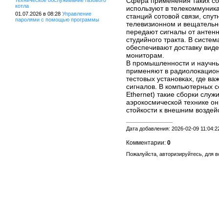
Сфера применения таких сб
техническое обслуживание газового
котла
используют в телекоммуник
01.07.2026 в 08:28
Управление
станций сотовой связи, спут
паролями с помощью программы
телевизионном и вещательн
передают сигналы от антен
студийного тракта. В систе
обеспечивают доставку виде
мониторам.
В промышленности и научны
применяют в радиолокацион
тестовых установках, где в
сигналов. В компьютерных с
Ethernet) такие сборки слу
аэрокосмической технике он
стойкости к внешним воздей
Дата добавления: 2026-02-09 11:04:2
Комментарии:
0
Пожалуйста, авторизируйтесь, для 