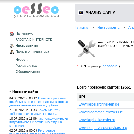
АНАЛИЗ САЙТА
Главная
Инструменты
Ан
На главную
РАБОТА В ИНТЕРНЕТЕ
Данный инструмент 
наиболее значимым 
Инструменты
Панель оптимизатора
Новости
Реклама у нас
*
URL
oesseo.ru
(пример:
)
Обратная связь
Всего проверено сайтов:
19561
<
Новости сайта
URL
04.08.2026 в 09:12
Компьютеризация
швейных машин: технологии, которые
www.liebelarchitekten.de
делают шитьё точнее и удобнее
21.07.2026 в 11:33
Зачем менять
www.bloommagicflowers.ie
лобовое стекло и как это сделать
10.07.2026 в 11:08
Как психологически
www.kupi-alkotester.ru
подготовиться к обучению езде на
мотоцикле
www.negativeseoservices.org
02.07.2026 в 06:09
Регулярное