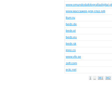
www.omundodafotografiadigital.pt
www.массажер-для-глаз.рф
tlum.ru
beds.de
beds.pl
beds.eu
beds.sk
ipno.co
www.vfo.se
zefr.com
ectc.net
1
...
361
362