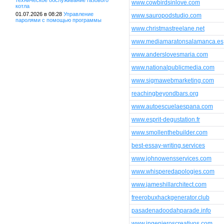
техническое обслуживание газового
www.cowbirdsinlove.com
котла
01.07.2026 в 08:28
Управление
www.sauropodstudio.com
паролями с помощью программы
www.christmastreelane.net
www.mediamaratonsalamanca.es
www.anderslovesmaria.com
www.nationalpublicmedia.com
www.sigmawebmarketing.com
reachingbeyondbars.org
www.autoescuelaespana.com
www.esprit-degustation.fr
www.smollenthebuilder.com
best-essay-writing.services
www.johnowensservices.com
www.whisperedapologies.com
www.jameshillarchitect.com
freerobuxhackgenerator.club
pasadenadoodahparade.info
www.ingenieroscreativos.com