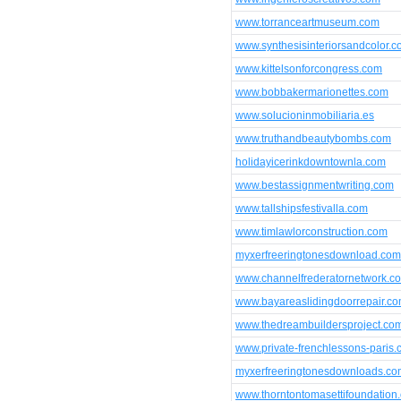
www.torranceartmuseum.com
www.synthesisinteriorsandcolor.
www.kittelsonforcongress.com
www.bobbakermarionettes.com
www.solucioninmobiliaria.es
www.truthandbeautybombs.com
holidayicerinkdowntownla.com
www.bestassignmentwriting.com
www.tallshipsfestivalla.com
www.timlawlorconstruction.com
myxerfreeringtonesdownload.com
www.channelfrederatornetwork.c
www.bayareaslidingdoorrepair.c
www.thedreambuildersproject.co
www.private-frenchlessons-paris
myxerfreeringtonesdownloads.co
www.thorntontomasettifoundation.