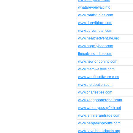
whatareyouwait.info
www.robitstudios.com
www.darrylblock.com
www.culverhotel.com
www.healthedventure.org
www.hopcitybeer.com
theculverstudios.com
www.newlondoninc.com
www.metowestyle.com
www.workit-software.com
www.theideation.com
www.charlestlee.com
www.zaggphonerepair.com
www.writemyessay24h.net
www.jenniferandrade.com
www.benjaminplouffe.com
www.savethemichaels.org