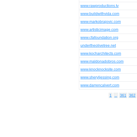
www.rawproductions.tv
www.buildwithvida.com
www.markobrajovic.com
www.artisticimage.com
www.cfafoundation.org
undertheolivetree.net
www.kocharchitects.com
www.maldonadobros.com
www.knocknocksite.com
www.sheryljessing.com
www.darrencalvert.com
1
...
361
362