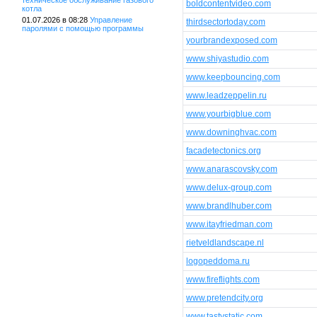
техническое обслуживание газового
boldcontentvideo.com
котла
01.07.2026 в 08:28
Управление
thirdsectortoday.com
паролями с помощью программы
yourbrandexposed.com
www.shiyastudio.com
www.keepbouncing.com
www.leadzeppelin.ru
www.yourbigblue.com
www.downinghvac.com
facadetectonics.org
www.anarascovsky.com
www.delux-group.com
www.brandlhuber.com
www.itayfriedman.com
rietveldlandscape.nl
logopeddoma.ru
www.fireflights.com
www.pretendcity.org
www.tastystatic.com