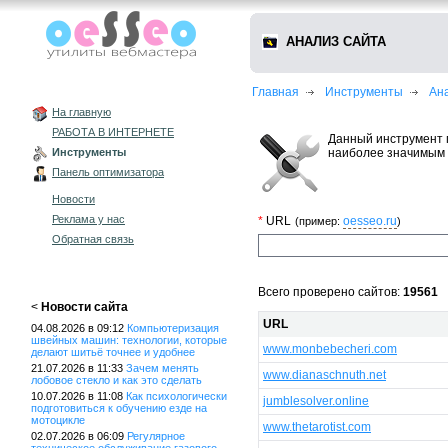
АНАЛИЗ САЙТА
Главная
Инструменты
Ан
На главную
РАБОТА В ИНТЕРНЕТЕ
Данный инструмент 
наиболее значимым 
Инструменты
Панель оптимизатора
Новости
Реклама у нас
*
URL
oesseo.ru
(пример:
)
Обратная связь
Всего проверено сайтов:
19561
<
Новости сайта
URL
04.08.2026 в 09:12
Компьютеризация
швейных машин: технологии, которые
www.monbebecheri.com
делают шитьё точнее и удобнее
21.07.2026 в 11:33
Зачем менять
www.dianaschnuth.net
лобовое стекло и как это сделать
10.07.2026 в 11:08
Как психологически
jumblesolver.online
подготовиться к обучению езде на
мотоцикле
www.thetarotist.com
02.07.2026 в 06:09
Регулярное