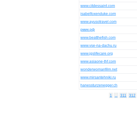
www.citdessaint.com
isabelfoxenduke.com
www.ayusotravel.com
рмик.рф
www.beatthefish.com
www.vse-na-dachu.ru
www.jgslifecare.org
www.asiaone-thf.com
wonderwomanfilm.net
www.mirsantehniki.ru
hanessturzenegger.ch
1
...
311
312