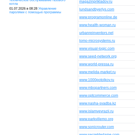
техническое обслуживание газового
magazinprikladov.ru
котла
01.07.2026 в 08:28
Управление
lundsandbyerlys.com
паролями с помощью программы
www.programonline.de
www.health-woman.ru
urbanreinventors.net
lomo-microsystems.ru
www.visual-logic.com
www.seed-network.org
www.world-pressa.ru
www.melida-market.ru
www.1000potolkov.ru
www.mbopartners.com
www.optcommerce.com
www.nasha-svadba.kz
www.islamvevrazii.ru
www.parkvillemo.org
www.sonicrouter.com
www.secretdedame.com