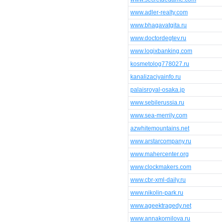
www.adler-realty.com
www.bhagavatgita.ru
www.doctordegtev.ru
www.logixbanking.com
kosmetolog778027.ru
kanalizaciyainfo.ru
palaisroyal-osaka.jp
www.sebilerussia.ru
www.sea-merrily.com
azwhitemountains.net
www.arstarcompany.ru
www.mahercenter.org
www.clockmakers.com
www.cbr-xml-daily.ru
www.nikolin-park.ru
www.ageektragedy.net
www.annakornilova.ru