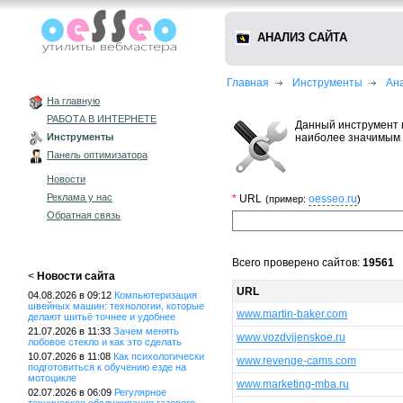
АНАЛИЗ САЙТА
Главная
Инструменты
Ан
На главную
РАБОТА В ИНТЕРНЕТЕ
Данный инструмент 
наиболее значимым 
Инструменты
Панель оптимизатора
Новости
Реклама у нас
*
URL
oesseo.ru
(пример:
)
Обратная связь
Всего проверено сайтов:
19561
<
Новости сайта
URL
04.08.2026 в 09:12
Компьютеризация
швейных машин: технологии, которые
www.martin-baker.com
делают шитьё точнее и удобнее
21.07.2026 в 11:33
Зачем менять
www.vozdvijenskoe.ru
лобовое стекло и как это сделать
10.07.2026 в 11:08
Как психологически
www.revenge-cams.com
подготовиться к обучению езде на
мотоцикле
www.marketing-mba.ru
02.07.2026 в 06:09
Регулярное