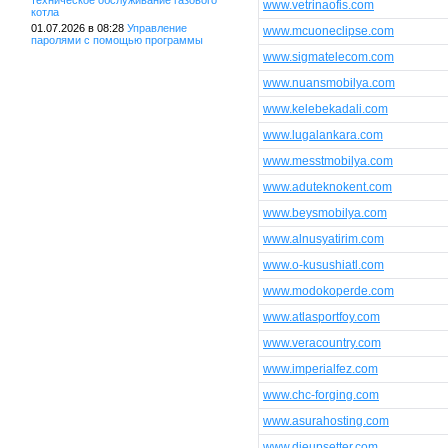
техническое обслуживание газового
www.vetrinaofis.com
котла
01.07.2026 в 08:28
Управление
www.mcuoneclipse.com
паролями с помощью программы
www.sigmatelecom.com
www.nuansmobilya.com
www.kelebekadali.com
www.lugalankara.com
www.messtmobilya.com
www.aduteknokent.com
www.beysmobilya.com
www.alnusyatirim.com
www.o-kusushiatl.com
www.modokoperde.com
www.atlasportfoy.com
www.veracountry.com
www.imperialfez.com
www.chc-forging.com
www.asurahosting.com
www.djeupsetter.com