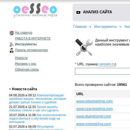
АНАЛИЗ САЙТА
Главная
Инструменты
Ан
На главную
РАБОТА В ИНТЕРНЕТЕ
Данный инструмент 
наиболее значимым 
Инструменты
Панель оптимизатора
Новости
Реклама у нас
*
URL
oesseo.ru
(пример:
)
Обратная связь
Всего проверено сайтов:
19561
<
Новости сайта
URL
04.08.2026 в 09:12
Компьютеризация
швейных машин: технологии, которые
www.ortasmobilya.com
делают шитьё точнее и удобнее
21.07.2026 в 11:33
Зачем менять
www.ozanmobilya.com
лобовое стекло и как это сделать
10.07.2026 в 11:08
Как психологически
www.studyinizmir.com
подготовиться к обучению езде на
мотоцикле
www.ronimobilya.com
02.07.2026 в 06:09
Регулярное