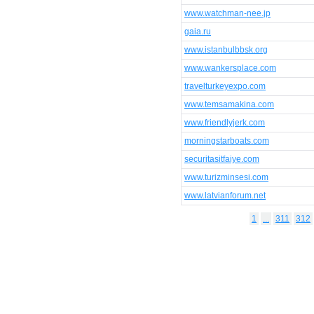
www.watchman-nee.jp
gaia.ru
www.istanbulbbsk.org
www.wankersplace.com
travelturkeyexpo.com
www.temsamakina.com
www.friendlyjerk.com
morningstarboats.com
securitasitfaiye.com
www.turizminsesi.com
www.latvianforum.net
1
...
311
312