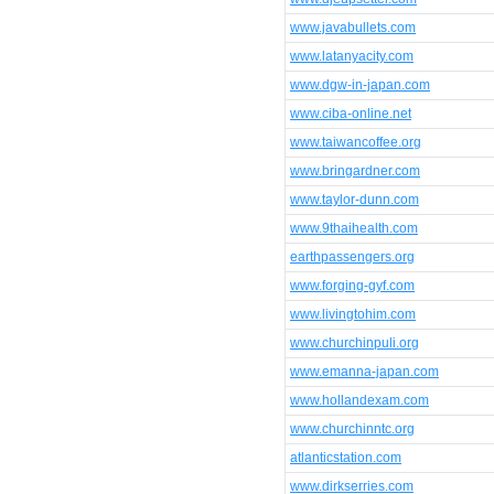
www.javabullets.com
www.latanyacity.com
www.dgw-in-japan.com
www.ciba-online.net
www.taiwancoffee.org
www.bringardner.com
www.taylor-dunn.com
www.9thaihealth.com
earthpassengers.org
www.forging-gyf.com
www.livingtohim.com
www.churchinpuli.org
www.emanna-japan.com
www.hollandexam.com
www.churchinntc.org
atlanticstation.com
www.dirkserries.com