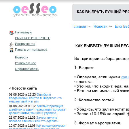
КАК ВЫБРАТЬ ЛУЧШИЙ РЕ
Главная
Новости
Блог В
На главную
РАБОТА В ИНТЕРНЕТЕ
Инструменты
КАК ВЫБРАТЬ ЛУЧШИЙ РЕС
Панель оптимизатора
Новости
Вот критерии выбора рестор
Реклама у нас
1. Бюджет.
Обратная связь
• Определи, если нужен
лучш
человека.
• Уточни, что входит: еда, н
<
Новости сайта
• Есть ли минимальный заказ
09.08.2026 в 13:23
Ошибки в
продвижении сайтов в Яндексе: что
2. Количество гостей.
мешает выйти в топ
04.08.2026 в 09:12
Компьютеризация
• Убедись, что зал вместит в
швейных машин: технологии, которые
делают шитьё точнее и удобнее
• Запас +10-15% на случай 
21.07.2026 в 11:33
Зачем менять
лобовое стекло и как это сделать
3. Формат мероприятия.
10.07.2026 в 11:08
Как психологически