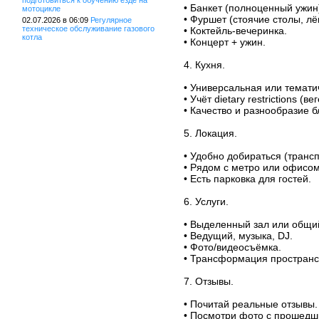
подготовиться к обучению езде на
• Банкет (полноценный ужин
мотоцикле
• Фуршет (стоячие столы, лёг
02.07.2026 в 06:09
Регулярное
техническое обслуживание газового
• Коктейль-вечеринка.
котла
• Концерт + ужин.
4. Кухня.
• Универсальная или темати
• Учёт dietary restrictions (
• Качество и разнообразие б
5. Локация.
• Удобно добираться (трансп
• Рядом с метро или офисом
• Есть парковка для гостей.
6. Услуги.
• Выделенный зал или общи
• Ведущий, музыка, DJ.
• Фото/видеосъёмка.
• Трансформация пространс
7. Отзывы.
• Почитай реальные отзывы.
• Посмотри фото с прошедш