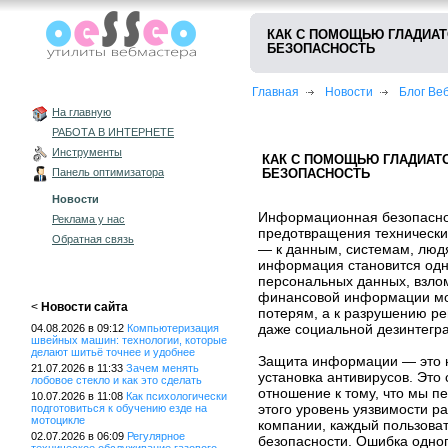
КАК С ПОМОЩЬЮ ГЛАДИА
БЕЗОПАСНОСТЬ
Главная
Новости
Блог В
На главную
РАБОТА В ИНТЕРНЕТЕ
Инструменты
КАК С ПОМОЩЬЮ ГЛАДИА
Панель оптимизатора
БЕЗОПАСНОСТЬ
Новости
Информационная безопаснос
Реклама у нас
предотвращения технических
Обратная связь
— к данным, системам, люд
информация становится одн
персональных данных, взло
финансовой информации мог
<
Новости сайта
потерям, а к разрушению р
даже социальной дезинтегр
04.08.2026 в 09:12
Компьютеризация
швейных машин: технологии, которые
делают шитьё точнее и удобнее
Защита информации — это н
21.07.2026 в 11:33
Зачем менять
установка антивирусов. Это
лобовое стекло и как это сделать
отношение к тому, что мы пе
10.07.2026 в 11:08
Как психологически
этого уровень уязвимости р
подготовиться к обучению езде на
мотоцикле
компании, каждый пользова
02.07.2026 в 06:09
Регулярное
безопасности. Ошибка одног