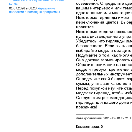
техническое обслуживание газового
освещения. Определите цвет
котла
вашим интерьером или темо
01.07.2026 в 08:28
Управление
паролями с помощью программы
однотонными или многоцве
Некоторые гирлянды имеют 
переключения цветов. Выбер
нравится.
Некоторые модели позволя
пульта дистанционного упра
Убедитесь, что гирлянды и
безопасности. Если вы план
выбирайте модели с защитой
Подумайте о том, как гирля
Она должна гармонировать 
Обратите внимание на спос
модели требуют крепления и
дополнительных инструмент
Определите свой бюджет за
суммы, учитывая качество и
Перед покупкой изучите отз
моделях гирлянд, чтобы изб
Следуя этим рекомендациям
гирлянды для вашего дома 
праздника!
Дата добавления: 2025-12-10 12:21:1
Комментарии:
0