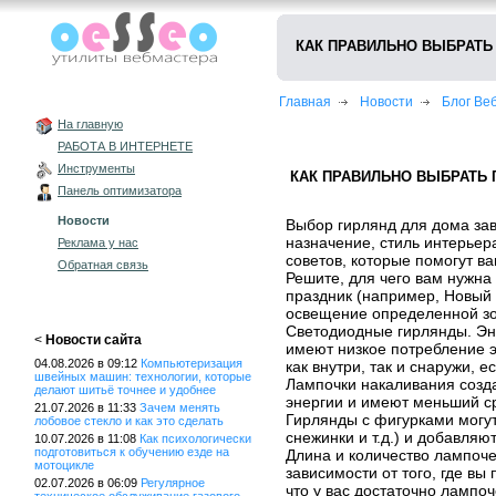
КАК ПРАВИЛЬНО ВЫБРАТЬ
Главная
Новости
Блог В
На главную
РАБОТА В ИНТЕРНЕТЕ
Инструменты
КАК ПРАВИЛЬНО ВЫБРАТЬ 
Панель оптимизатора
Новости
Выбор гирлянд для дома зав
назначение, стиль интерьер
Реклама у нас
советов, которые помогут в
Обратная связь
Решите, для чего вам нужна
праздник (например, Новый
освещение определенной з
Светодиодные гирлянды. Эн
<
Новости сайта
имеют низкое потребление э
04.08.2026 в 09:12
Компьютеризация
как внутри, так и снаружи, 
швейных машин: технологии, которые
Лампочки накаливания созда
делают шитьё точнее и удобнее
энергии и имеют меньший с
21.07.2026 в 11:33
Зачем менять
Гирлянды с фигурками могу
лобовое стекло и как это сделать
снежинки и т.д.) и добавляю
10.07.2026 в 11:08
Как психологически
подготовиться к обучению езде на
Длина и количество лампоче
мотоцикле
зависимости от того, где вы
02.07.2026 в 06:09
Регулярное
что у вас достаточно лампо