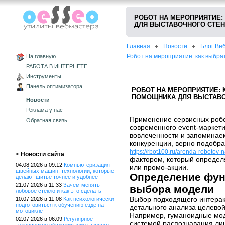
РОБОТ НА МЕРОПРИЯТИЕ:
ДЛЯ ВЫСТАВОЧНОГО СТЕН
Главная
Новости
Блог В
Робот на мероприятие: как выбра
На главную
РАБОТА В ИНТЕРНЕТЕ
Инструменты
Панель оптимизатора
РОБОТ НА МЕРОПРИЯТИЕ: 
ПОМОЩНИКА ДЛЯ ВЫСТАВО
Новости
Реклама у нас
Применение сервисных роб
Обратная связь
современного event-маркети
вовлеченности и запоминаем
конкуренции, верно подобр
https://rbot100.ru/arenda-robotov-n
<
Новости сайта
фактором, который определя
04.08.2026 в 09:12
Компьютеризация
или промо-акции.
швейных машин: технологии, которые
Определение фун
делают шитьё точнее и удобнее
21.07.2026 в 11:33
Зачем менять
выбора модели
лобовое стекло и как это сделать
Выбор подходящего интерак
10.07.2026 в 11:08
Как психологически
подготовиться к обучению езде на
детального анализа целевой
мотоцикле
Например, гуманоидные мо
02.07.2026 в 06:09
Регулярное
системой распознавания лиц