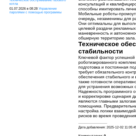
техническое обслуживание газового
консультаций и квалифициро
котла
способны имитировать личн
01.07.2026 в 08:28
Управление
паролями с помощью программы
Мобильные роботы-промоуте
очередь, незаменимы для р
Они оптимальны для выполн
целевой раздачи рекламных 
маневренность и автономно
обширную территорию зала.
Техническое обес
стабильности
Ключевой фактор успешной 
роботизированного комплек
подготовка и постоянная по
требует обязательного конт
обеспечения стабильного и 
также готовности оператив
для устранения возможных 
Надежность программного об
и корректировке сценария 
являются главными залогам
помощника. Предварительный
настройка логики взаимоде
рисков во время проведени
Дата добавления: 2025-12-02 11:05:4
Комментарии:
0