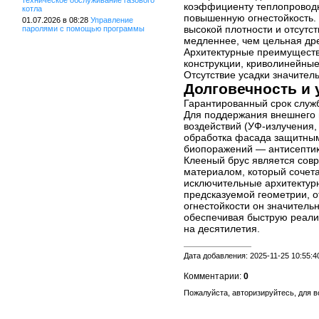
техническое обслуживание газового
коэффициенту теплопроводн
котла
повышенную огнестойкость. 
01.07.2026 в 08:28
Управление
высокой плотности и отсутст
паролями с помощью программы
медленнее, чем цельная др
Архитектурные преимуществ
конструкции, криволинейны
Отсутствие усадки значител
Долговечность и 
Гарантированный срок служб
Для поддержания внешнего 
воздействий (УФ-излучения,
обработка фасада защитным
биопоражений — антисепти
Клееный брус является сов
материалом, который сочетае
исключительные архитектур
предсказуемой геометрии, 
огнестойкости он значител
обеспечивая быструю реали
на десятилетия.
Дата добавления: 2025-11-25 10:55:4
Комментарии:
0
Пожалуйста, авторизируйтесь, для 