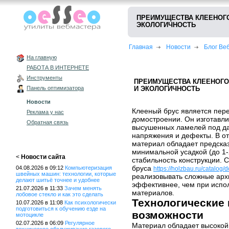
ПРЕИМУЩЕСТВА КЛЕЕНОГО
ЭКОЛОГИЧНОСТЬ
Главная
Новости
Блог В
На главную
РАБОТА В ИНТЕРНЕТЕ
Инструменты
ПРЕИМУЩЕСТВА КЛЕЕНОГО 
Панель оптимизатора
И ЭКОЛОГИЧНОСТЬ
Новости
Клееный брус является пер
Реклама у нас
домостроении. Он изготавл
Обратная связь
высушенных ламелей под да
напряжения и дефекты. В от
материал обладает предска
минимальной усадкой (до 1-
<
Новости сайта
стабильность конструкции. 
бруса
04.08.2026 в 09:12
Компьютеризация
https://holzbau.ru/catalog
швейных машин: технологии, которые
реализовывать сложные арх
делают шитьё точнее и удобнее
эффективнее, чем при испо
21.07.2026 в 11:33
Зачем менять
материалов.
лобовое стекло и как это сделать
Технологические 
10.07.2026 в 11:08
Как психологически
подготовиться к обучению езде на
возможности
мотоцикле
02.07.2026 в 06:09
Регулярное
Материал обладает высокой