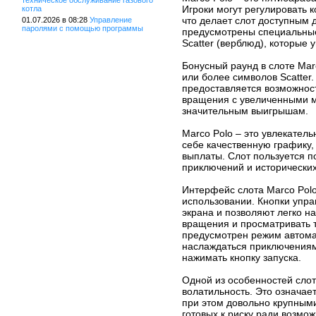
техническое обслуживание газового
Игроки могут регулировать к
котла
что делает слот доступным 
01.07.2026 в 08:28
Управление
паролями с помощью программы
предусмотрены специальные 
Scatter (верблюд), которые
Бонусный раунд в слоте Mar
или более символов Scatter.
предоставляется возможнос
вращения с увеличенными м
значительным выигрышам.
Marco Polo – это увлекатель
себе качественную графику
выплаты. Слот пользуется 
приключений и исторических
Интерфейс слота Marco Polo
использовании. Кнопки упр
экрана и позволяют легко н
вращения и просматривать т
предусмотрен режим автома
наслаждаться приключениям
нажимать кнопку запуска.
Одной из особенностей слот
волатильность. Это означает
при этом довольно крупными
готовых к риску ради возмо