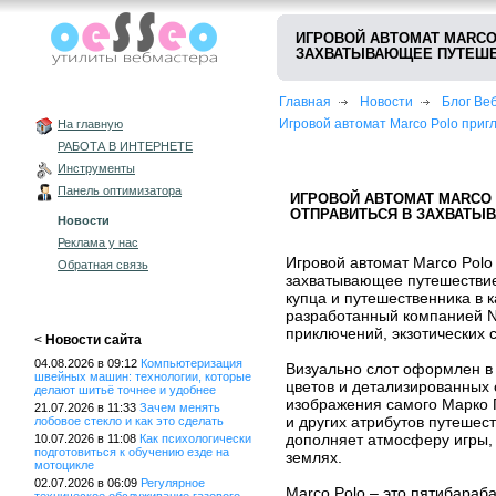
ИГРОВОЙ АВТОМАТ MARCO
ЗАХВАТЫВАЮЩЕЕ ПУТЕШ
Главная
Новости
Блог В
Игровой автомат Marco Polo при
На главную
РАБОТА В ИНТЕРНЕТЕ
Инструменты
Панель оптимизатора
ИГРОВОЙ АВТОМАТ MARCO
ОТПРАВИТЬСЯ В ЗАХВАТЫ
Новости
Реклама у нас
Игровой автомат Marco Polo
Обратная связь
захватывающее путешествие
купца и путешественника в 
разработанный компанией N
приключений, экзотических 
<
Новости сайта
04.08.2026 в 09:12
Компьютеризация
Визуально слот оформлен в 
швейных машин: технологии, которые
цветов и детализированных 
делают шитьё точнее и удобнее
изображения самого Марко П
21.07.2026 в 11:33
Зачем менять
и других атрибутов путешес
лобовое стекло и как это сделать
дополняет атмосферу игры, 
10.07.2026 в 11:08
Как психологически
подготовиться к обучению езде на
землях.
мотоцикле
02.07.2026 в 06:09
Регулярное
Marco Polo – это пятибараб