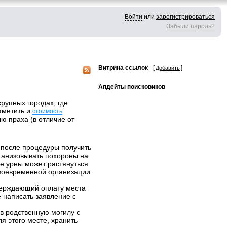
Войти
или
зарегистрироваться
Забыли пароль?
Витрина ссылок
[
]
Добавить
Апдейты поисковиков
рупных городах, где
тметить и
стоимость
ю праха (в отличие от
у после процедуры получить
ганизовывать похороны на
ие урны может растянуться
своевременной организации
тверждающий оплату места
 написать заявление с
 в родственную могилу с
я этого месте, хранить