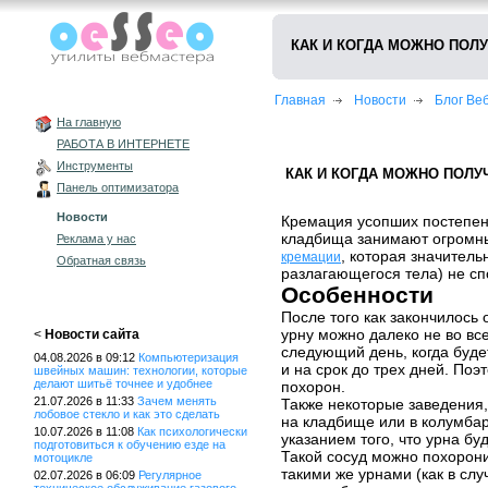
КАК И КОГДА МОЖНО ПОЛ
Главная
Новости
Блог В
На главную
РАБОТА В ИНТЕРНЕТЕ
Инструменты
КАК И КОГДА МОЖНО ПОЛУ
Панель оптимизатора
Новости
Кремация усопших постепен
кладбища занимают огромны
Реклама у нас
, которая значитель
кремации
Обратная связь
разлагающегося тела) не сп
Особенности
После того как закончилось
урну можно далеко не во вс
<
Новости сайта
следующий день, когда буде
04.08.2026 в 09:12
Компьютеризация
и на срок до трех дней. По
швейных машин: технологии, которые
делают шитьё точнее и удобнее
похорон.
21.07.2026 в 11:33
Зачем менять
Также некоторые заведения
лобовое стекло и как это сделать
на кладбище или в колумбар
10.07.2026 в 11:08
Как психологически
указанием того, что урна буд
подготовиться к обучению езде на
Такой сосуд можно похорони
мотоцикле
такими же урнами (как в слу
02.07.2026 в 06:09
Регулярное