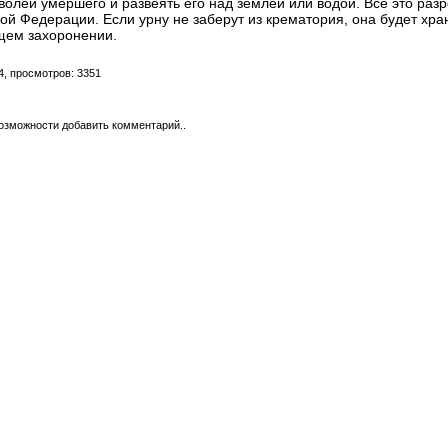
волей умершего и развеять его над землёй или водой. Все это раз
ой Федерации. Если урну не заберут из крематория, она будет хран
бщем захоронении.
4, просмотров: 3351
возможности добавить комментарий..