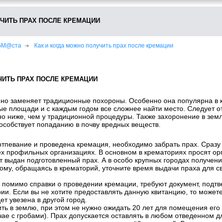
УЧИТЬ ПРАХ ПОСЛЕ КРЕМАЦИИ
ебМ@ста
Как и когда можно получить прах после кремации
ЧИТЬ ПРАХ ПОСЛЕ КРЕМАЦИИ
но заменяет традиционные похороны. Особенно она популярна в к
е площади и с каждым годом все сложнее найти место. Следует о
но ниже, чем у традиционной процедуры. Также захоронение в земл
особствует попаданию в почву вредных веществ.
 отпевание и проведена кремация, необходимо забрать прах. Сраз
ех профильных организациях. В основном в крематориях просят ор
т выдан подготовленный прах. А в особо крупных городах получен
этому, обращаясь в крематорий, уточните время выдачи праха для 
, помимо справки о проведении кремации, требуют документ, под
ии. Если вы не хотите предоставлять данную квитанцию, то можете
ет увезена в другой город.
ть в землю, при этом не нужно ожидать 20 лет для помещения его
чае с гробами). Прах допускается оставлять в любом отведенном дл