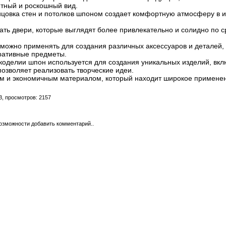
нтный и роскошный вид.
ицовка стен и потолков шпоном создает комфортную атмосферу в и
ать двери, которые выглядят более привлекательно и солидно по
ожно применять для создания различных аксессуаров и деталей, 
ративные предметы.
укоделии шпон используется для создания уникальных изделий, вк
позволяет реализовать творческие идеи.
 и экономичным материалом, который находит широкое применени
3, просмотров: 2157
возможности добавить комментарий..