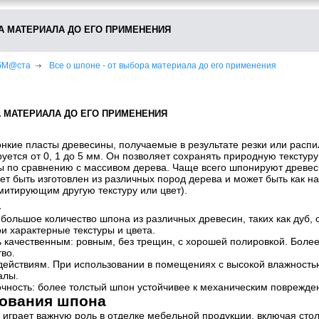
РА МАТЕРИАЛА ДО ЕГО ПРИМЕНЕНИЯ
ебМ@ста
Все о шпоне - от выбора материала до его применения
А МАТЕРИАЛА ДО ЕГО ПРИМЕНЕНИЯ
онкие пласты древесины, получаемые в результате резки или расп
уется от 0, 1 до 5 мм. Он позволяет сохранять природную текстуру
ты по сравнению с массивом дерева. Чаще всего шпонируют древе
 быть изготовлен из различных пород дерева и может быть как на
итирующим другую текстуру или цвет).
а
большое количество шпона из различных древесин, таких как дуб, 
и характерные текстуры и цвета.
 качественным: ровным, без трещин, с хорошей полировкой. Более
во.
здействиям. При использовании в помещениях с высокой влажност
алы.
чность: более толстый шпон устойчивее к механическим поврежде
ования шпона
играет важную роль в отделке мебельной продукции, включая стол