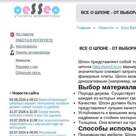
ВСЕ О ШПОНЕ - ОТ ВЫБО
Главная
Новости
Блог В
На главную
РАБОТА В ИНТЕРНЕТЕ
Инструменты
ВСЕ О ШПОНЕ - ОТ ВЫБОР
Панель оптимизатора
Новости
Шпон представляет собой т
шпона
варьир
https://wood-m.ru/
Реклама у нас
значительно снижает затра
Обратная связь
фанерные плиты. Шпон может
декоративным (например, им
Выбор материал
Порода дерева. Существует 
<
Новости сайта
каждая из которых имеет сво
04.08.2026 в 09:12
Компьютеризация
Качество. Шпон должен быть
швейных машин: технологии, которые
делают шитьё точнее и удобнее
представляют лучшее качест
21.07.2026 в 11:33
Зачем менять
Устойчивость к внешним во
лобовое стекло и как это сделать
надёжные и стойкие матери
10.07.2026 в 11:08
Как психологически
Толщина. Она влияет на про
подготовиться к обучению езде на
Способы использ
мотоцикле
02.07.2026 в 06:09
Регулярное
Производство мебели. Шпон 