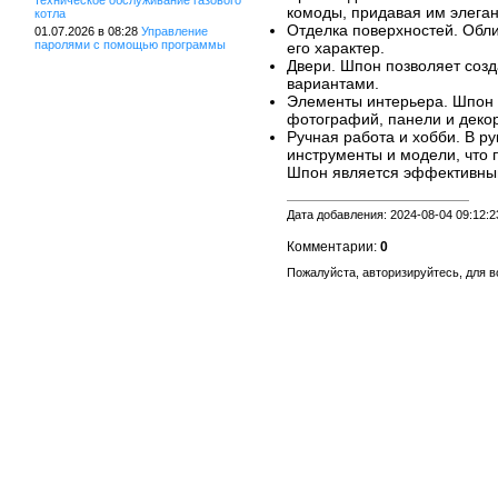
техническое обслуживание газового
комоды, придавая им элега
котла
Отделка поверхностей. Обл
01.07.2026 в 08:28
Управление
паролями с помощью программы
его характер.
Двери. Шпон позволяет созд
вариантами.
Элементы интерьера. Шпон м
фотографий, панели и деко
Ручная работа и хобби. В р
инструменты и модели, что 
Шпон является эффективным
Дата добавления: 2024-08-04 09:12:2
Комментарии:
0
Пожалуйста, авторизируйтесь, для 