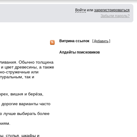
Войти
или
зарегистрироваться
Забыли пароль?
Витрина ссылок
[
]
Добавить
Апдейты поисковиков
иливания. Обычно толщина
 и цвет древесины, а также
сно-стружечные или
туральным, так и
орех, вишня и берёза,
 дорогие варианты часто
ью лучше выбирать более
ниям.
ы, стулья, шкафы и