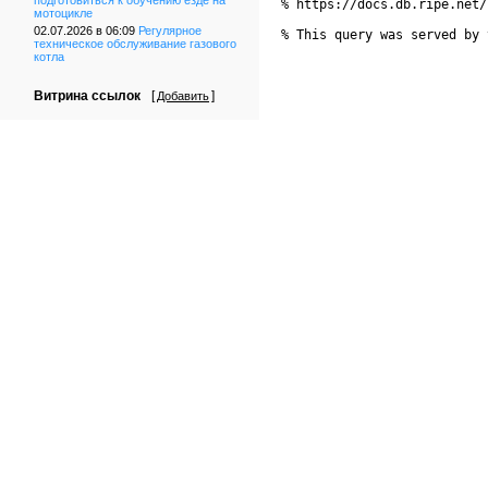
подготовиться к обучению езде на
% https://docs.db.ripe.net/
мотоцикле
02.07.2026 в 06:09
Регулярное
% This query was served by 
техническое обслуживание газового
котла
Витрина ссылок
[
]
Добавить