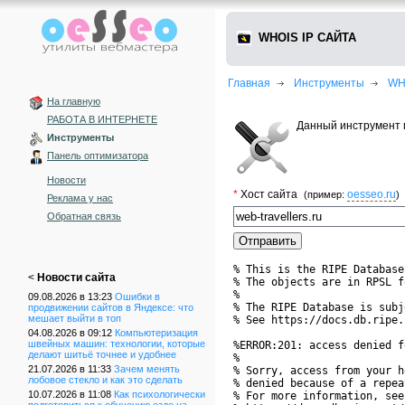
WHOIS IP САЙТА
Главная
Инструменты
WH
На главную
РАБОТА В ИНТЕРНЕТЕ
Данный инструмент п
Инструменты
Панель оптимизатора
Новости
*
Хост сайта
oesseo.ru
(пример:
)
Реклама у нас
Обратная связь
% This is the RIPE Database
<
Новости сайта
% The objects are in RPSL f
%

09.08.2026 в 13:23
Ошибки в
% The RIPE Database is subj
продвижении сайтов в Яндексе: что
мешает выйти в топ
% See https://docs.db.ripe.
04.08.2026 в 09:12
Компьютеризация
швейных машин: технологии, которые
%ERROR:201: access denied f
делают шитьё точнее и удобнее
%

21.07.2026 в 11:33
Зачем менять
% Sorry, access from your h
лобовое стекло и как это сделать
% denied because of a repea
10.07.2026 в 11:08
Как психологически
% For more information, see
