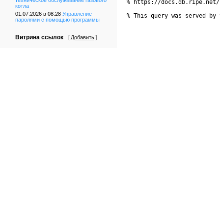
техническое обслуживание газового
% https://docs.db.ripe.net/
котла
01.07.2026 в 08:28
Управление
% This query was served by 
паролями с помощью программы
Витрина ссылок
[
]
Добавить