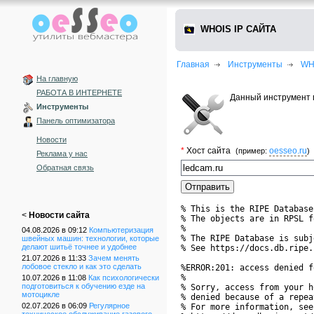
WHOIS IP САЙТА
Главная
Инструменты
WH
На главную
РАБОТА В ИНТЕРНЕТЕ
Данный инструмент п
Инструменты
Панель оптимизатора
Новости
*
Хост сайта
oesseo.ru
(пример:
)
Реклама у нас
Обратная связь
% This is the RIPE Database
<
Новости сайта
% The objects are in RPSL f
%

04.08.2026 в 09:12
Компьютеризация
% The RIPE Database is subj
швейных машин: технологии, которые
делают шитьё точнее и удобнее
% See https://docs.db.ripe.
21.07.2026 в 11:33
Зачем менять
лобовое стекло и как это сделать
%ERROR:201: access denied f
%

10.07.2026 в 11:08
Как психологически
подготовиться к обучению езде на
% Sorry, access from your h
мотоцикле
% denied because of a repea
02.07.2026 в 06:09
Регулярное
% For more information, see
