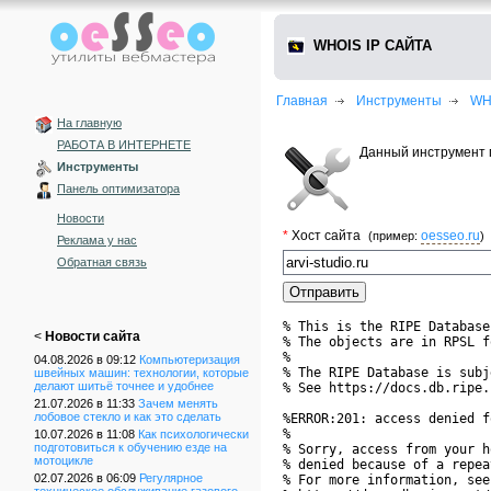
WHOIS IP САЙТА
Главная
Инструменты
WH
На главную
РАБОТА В ИНТЕРНЕТЕ
Данный инструмент п
Инструменты
Панель оптимизатора
Новости
*
Хост сайта
oesseo.ru
(пример:
)
Реклама у нас
Обратная связь
% This is the RIPE Database
<
Новости сайта
% The objects are in RPSL f
%

04.08.2026 в 09:12
Компьютеризация
% The RIPE Database is subj
швейных машин: технологии, которые
делают шитьё точнее и удобнее
% See https://docs.db.ripe.
21.07.2026 в 11:33
Зачем менять
лобовое стекло и как это сделать
%ERROR:201: access denied f
%

10.07.2026 в 11:08
Как психологически
подготовиться к обучению езде на
% Sorry, access from your h
мотоцикле
% denied because of a repea
02.07.2026 в 06:09
Регулярное
% For more information, see
