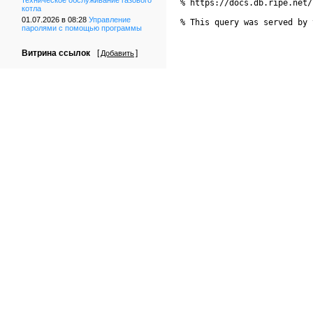
техническое обслуживание газового
% https://docs.db.ripe.net/
котла
01.07.2026 в 08:28
Управление
% This query was served by 
паролями с помощью программы
Витрина ссылок
[
]
Добавить