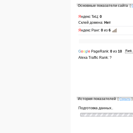
Основные показатели сайта
[
Я
ндекс ТиЦ:
0
Склей домена:
Нет
Я
ндекс Ранг:
0
из
6
G
o
o
gl
e
PageRank:
0
из
10
Alexa Traffic Rank: ?
История показателей
[
]
Скрыть
Подготовка данных..