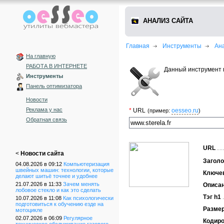
АНАЛИЗ САЙТА
Главная
Инструменты
Ан
На главную
РАБОТА В ИНТЕРНЕТЕ
Данный инструмент 
Инструменты
Панель оптимизатора
Новости
Реклама у нас
*
URL
oesseo.ru
(пример:
)
Обратная связь
URL
<
Новости сайта
Заголо
04.08.2026 в 09:12
Компьютеризация
швейных машин: технологии, которые
Ключе
делают шитьё точнее и удобнее
21.07.2026 в 11:33
Зачем менять
Описа
лобовое стекло и как это сделать
Тэг h1
10.07.2026 в 11:08
Как психологически
подготовиться к обучению езде на
Размер
мотоцикле
02.07.2026 в 06:09
Регулярное
Кодиро