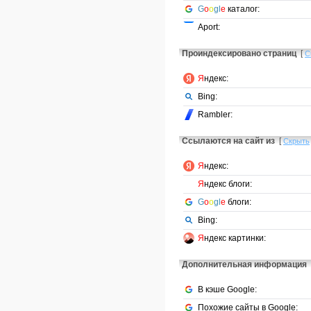
G
o
o
gl
e
каталог:
Aport:
Проиндексировано страниц
[
С
Я
ндекс:
Bing:
Rambler:
Ссылаются на сайт из
[
Скрыть
Я
ндекс:
Я
ндекс блоги:
G
o
o
gl
e
блоги:
Bing:
Я
ндекс картинки:
Дополнительная информация
В кэше Google:
Похожие сайты в Google: