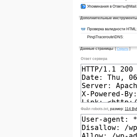
Упоминания в Ответы@Mail.
Дополнительные инструмент
Проверка валидности HTML
Ping\Traceroute\DNS:
Данные страницы
[
]
Скрыть
Ответ сервера
Файл robots.txt
, размер:
114 By