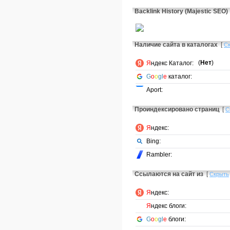
Backlink History (Majestic SEO)
Наличие сайта в каталогах
[
С
(
Нет
)
Я
ндекс Каталог:
G
o
o
gl
e
каталог:
Aport:
Проиндексировано страниц
[
С
Я
ндекс:
Bing:
Rambler:
Ссылаются на сайт из
[
Скрыть
Я
ндекс:
Я
ндекс блоги:
G
o
o
gl
e
блоги: