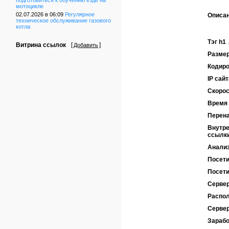
подготовиться к обучению езде на
мотоцикле
02.07.2026 в 06:09
Регулярное
Описа
техническое обслуживание газового
котла
Тэг h1
Витрина ссылок
[
]
Добавить
Размер
Кодиро
IP сайт
Скорос
Время 
Перен
Внутре
ссылк
Анализ
Посети
Посети
Сервер
Распол
Серве
Зарабо