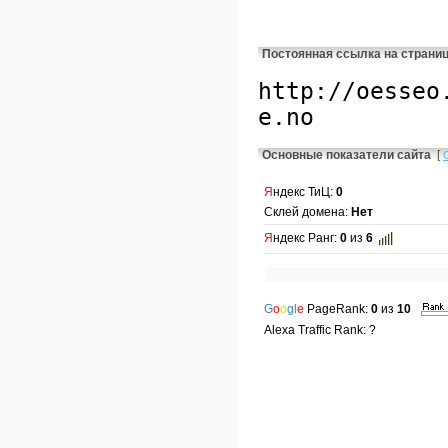
Постоянная ссылка на страни
Основные показатели сайта
[
Я
ндекс ТиЦ:
0
Склей домена:
Нет
Я
ндекс Ранг:
0
из
6
G
o
o
gl
e
PageRank:
0
из
10
Alexa Traffic Rank: ?