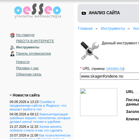
АНАЛИЗ САЙТА
Главная
Инструменты
Ан
На главную
РАБОТА В ИНТЕРНЕТЕ
Данный инструмент 
Инструменты
Панель оптимизатора
Новости
Реклама у нас
*
URL
oesseo.ru
(пример:
)
Обратная связь
URL
<
Новости сайта
После
09.08.2026 в 13:23
Ошибки в
данны
продвижении сайтов в Яндексе: что
мешает выйти в топ
Заголо
04.08.2026 в 09:12
Компьютеризация
швейных машин: технологии, которые
Ключе
делают шитьё точнее и удобнее
21.07.2026 в 11:33
Зачем менять
лобовое стекло и как это сделать
10.07.2026 в 11:08
Как психологически