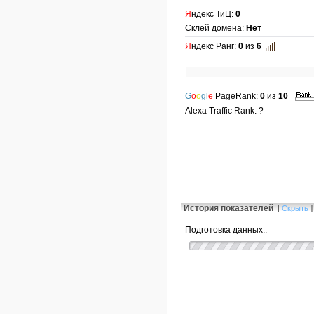
Я
ндекс ТиЦ:
0
Склей домена:
Нет
Я
ндекс Ранг:
0
из
6
G
o
o
gl
e
PageRank:
0
из
10
Alexa Traffic Rank: ?
История показателей
[
]
Скрыть
Подготовка данных..