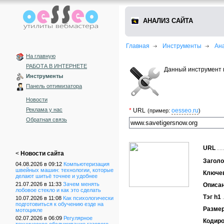
АНАЛИЗ САЙТА
Главная
Инструменты
Ан
На главную
РАБОТА В ИНТЕРНЕТЕ
Данный инструмент 
Инструменты
Панель оптимизатора
Новости
Реклама у нас
*
URL
oesseo.ru
(пример:
)
Обратная связь
URL
<
Новости сайта
Заголо
04.08.2026 в 09:12
Компьютеризация
швейных машин: технологии, которые
Ключе
делают шитьё точнее и удобнее
21.07.2026 в 11:33
Зачем менять
Описа
лобовое стекло и как это сделать
Тэг h1
10.07.2026 в 11:08
Как психологически
подготовиться к обучению езде на
Размер
мотоцикле
02.07.2026 в 06:09
Регулярное
Кодиро