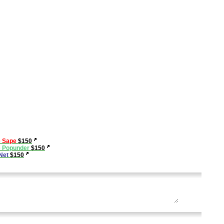
е Sape
$150
е Popunder
$150
rNet
$150