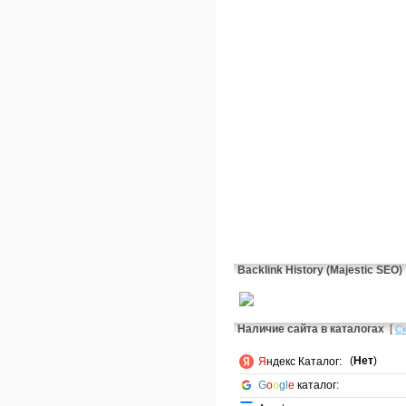
Backlink History (Majestic SEO)
Наличие сайта в каталогах
[
С
(
Нет
)
Я
ндекс Каталог:
G
o
o
gl
e
каталог: