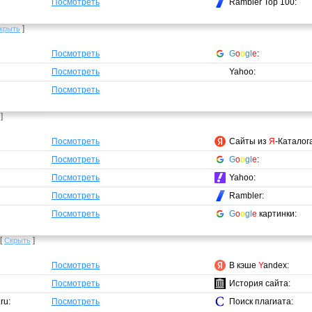
Посмотреть
Rambler Top 100:
]
крыть
Посмотреть
G
o
o
gl
e
:
Посмотреть
Yahoo:
Посмотреть
]
Посмотреть
Сайты из
Я
-Каталог
Посмотреть
G
o
o
gl
e
:
Посмотреть
Yahoo:
Посмотреть
Rambler:
Посмотреть
G
o
o
gl
e
картинки:
[
]
Скрыть
Посмотреть
В кэше
Y
andex:
Посмотреть
История сайта:
ru:
Посмотреть
Поиск плагиата: