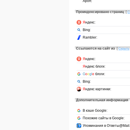
Aport:
Проиндексировано страниц
[
С
Я
ндекс:
Bing:
Rambler:
Ссылаются на сайт из
[
Скрыть
Я
ндекс:
Я
ндекс блоги:
G
o
o
gl
e
блоги:
Bing:
Я
ндекс картинки:
Дополнительная информация
В кэше Google:
Похожие сайты в Google:
Упоминания в Ответы@Mail.