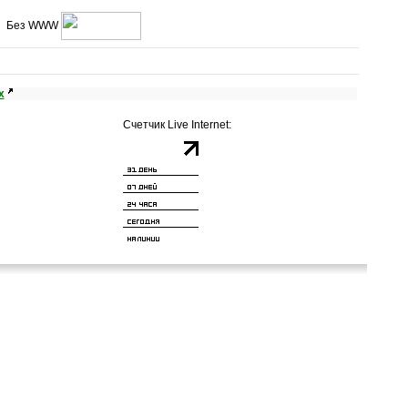
Без WWW
х
Счетчик Live Internet: