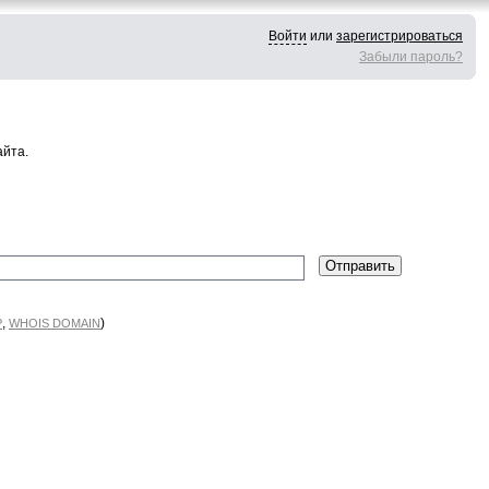
Войти
или
зарегистрироваться
Забыли пароль?
айта.
,
)
P
WHOIS DOMAIN