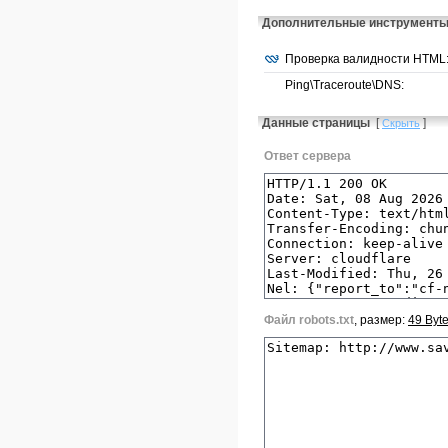
Дополнительные инструмент
Проверка валидности HTML
Ping\Traceroute\DNS:
Данные страницы
[
]
Скрыть
Ответ сервера
Файл robots.txt
, размер:
49 Byt