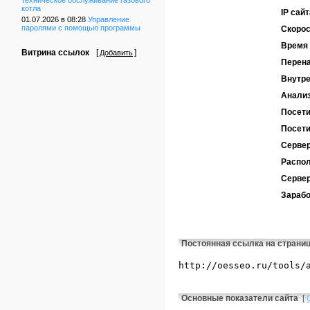
техническое обслуживание газового
котла
IP сайт
01.07.2026 в 08:28
Управление
паролями с помощью программы
Скорос
Время 
Витрина ссылок
[
]
Добавить
Перен
Внутре
Анализ
Посети
Посети
Сервер
Распол
Серве
Зарабо
Постоянная ссылка на страни
Основные показатели сайта
[