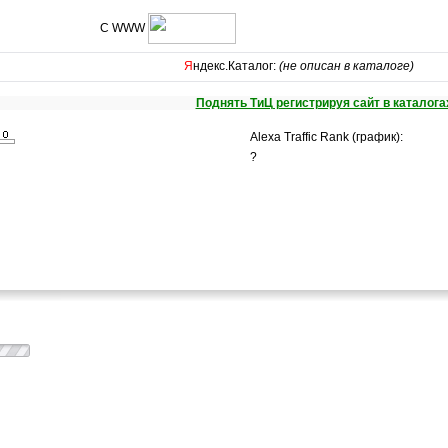
С WWW
Я
ндекс.Каталог:
(не описан в каталоге)
Поднять ТиЦ регистрируя сайт в каталога
Alexa Traffic Rank (график):
?