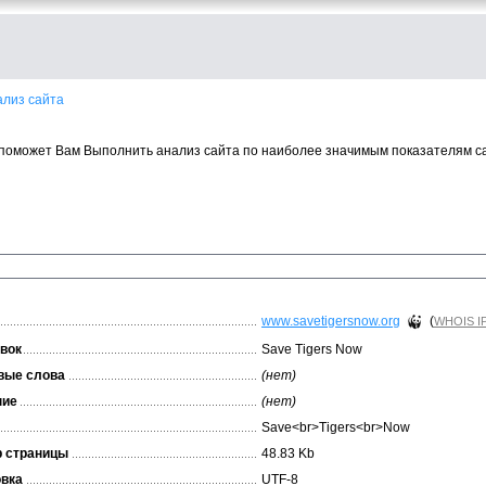
ализ сайта
поможет Вам Выполнить анализ сайта по наиболее значимым показателям с
www.savetigersnow.org
(
WHOIS I
вок
Save Tigers Now
вые слова
(нет)
ние
(нет)
Save<br>Tigers<br>Now
 страницы
48.83 Kb
вка
UTF-8