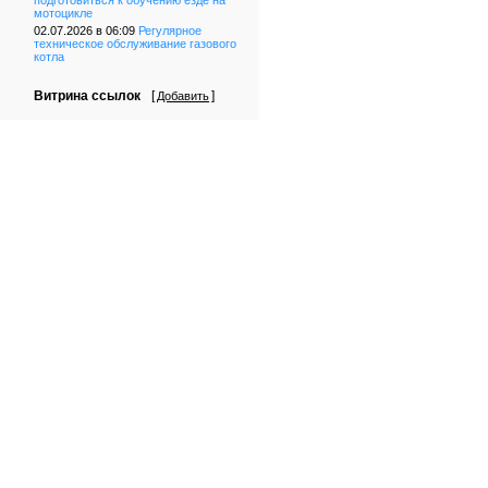
подготовиться к обучению езде на
мотоцикле
02.07.2026 в 06:09
Регулярное
техническое обслуживание газового
котла
Витрина ссылок
[
]
Добавить