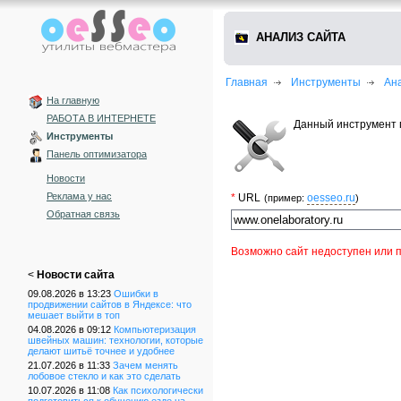
АНАЛИЗ САЙТА
Главная
Инструменты
Ан
На главную
РАБОТА В ИНТЕРНЕТЕ
Данный инструмент 
Инструменты
Панель оптимизатора
Новости
Реклама у нас
*
URL
oesseo.ru
(пример:
)
Обратная связь
Возможно сайт недоступен или п
<
Новости сайта
09.08.2026 в 13:23
Ошибки в
продвижении сайтов в Яндексе: что
мешает выйти в топ
04.08.2026 в 09:12
Компьютеризация
швейных машин: технологии, которые
делают шитьё точнее и удобнее
21.07.2026 в 11:33
Зачем менять
лобовое стекло и как это сделать
10.07.2026 в 11:08
Как психологически