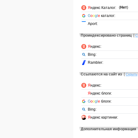
(
Нет
)
Я
ндекс Каталог:
G
o
o
gl
e
каталог:
Aport:
Проиндексировано страниц
[
С
Я
ндекс:
Bing:
Rambler:
Ссылаются на сайт из
[
Скрыть
Я
ндекс:
Я
ндекс блоги:
G
o
o
gl
e
блоги:
Bing:
Я
ндекс картинки:
Дополнительная информация