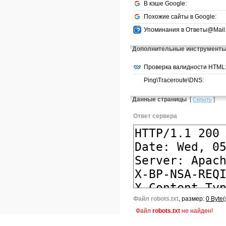
В кэше Google:
Похожие сайты в Google:
Упоминания в Ответы@Mail.
Дополнительные инструмент
Проверка валидности HTML
Ping\Traceroute\DNS:
Данные страницы
[
]
Скрыть
Ответ сервера
Файл robots.txt
, размер:
0 Byte(
Файл
robots.txt
не найден!