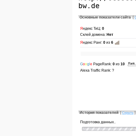
Основные показатели сайта
[
Я
ндекс ТиЦ:
0
Склей домена:
Нет
Я
ндекс Ранг:
0
из
6
G
o
o
gl
e
PageRank:
0
из
10
Alexa Traffic Rank: ?
История показателей
[
]
Скрыть
Подготовка данных..