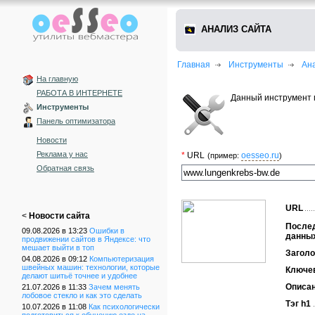
АНАЛИЗ САЙТА
Главная
Инструменты
Ан
На главную
РАБОТА В ИНТЕРНЕТЕ
Данный инструмент 
Инструменты
Панель оптимизатора
Новости
Реклама у нас
*
URL
oesseo.ru
(пример:
)
Обратная связь
URL
<
Новости сайта
После
09.08.2026 в 13:23
Ошибки в
данны
продвижении сайтов в Яндексе: что
мешает выйти в топ
Заголо
04.08.2026 в 09:12
Компьютеризация
швейных машин: технологии, которые
Ключе
делают шитьё точнее и удобнее
Описа
21.07.2026 в 11:33
Зачем менять
лобовое стекло и как это сделать
Тэг h1
10.07.2026 в 11:08
Как психологически