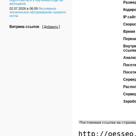
подготовиться к обучению езде на
Размер
мотоцикле
02.07.2026 в 06:09
Регулярное
Кодиро
техническое обслуживание газового
котла
IP сайт
Скорос
Витрина ссылок
[
]
Добавить
Время 
Перен
Внутре
ссылк
Анализ
Посети
Посети
Сервер
Распол
Серве
Зарабо
Постоянная ссылка на страни