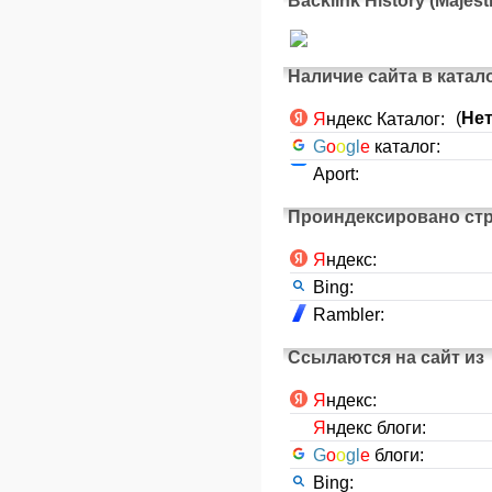
Backlink History (Majest
Наличие сайта в катал
(
Не
Я
ндекс Каталог:
G
o
o
gl
e
каталог:
Aport:
Проиндексировано ст
Я
ндекс:
Bing:
Rambler:
Ссылаются на сайт из
Я
ндекс:
Я
ндекс блоги:
G
o
o
gl
e
блоги:
Bing: