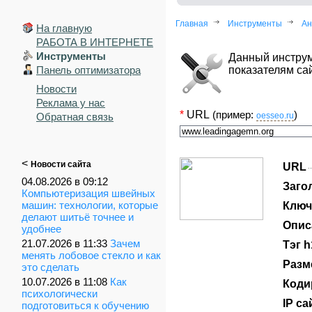
Главная
Инструменты
Ан
На главную
РАБОТА В ИНТЕРНЕТЕ
Инструменты
Данный инструм
Панель оптимизатора
показателям сай
Новости
Реклама у нас
*
URL
(пример:
)
Обратная связь
oesseo.ru
<
Новости сайта
URL
04.08.2026 в 09:12
Заго
Компьютеризация швейных
машин: технологии, которые
Ключ
делают шитьё точнее и
Опис
удобнее
21.07.2026 в 11:33
Зачем
Тэг h
менять лобовое стекло и как
Разм
это сделать
10.07.2026 в 11:08
Как
Коди
психологически
IP са
подготовиться к обучению