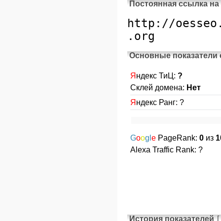
Постоянная ссылка на
Основные показатели 
Я
ндекс ТиЦ:
?
Склей домена:
Нет
Я
ндекс Ранг: ?
G
o
o
gl
e
PageRank:
0
из
1
Alexa Traffic Rank: ?
История показателей
[