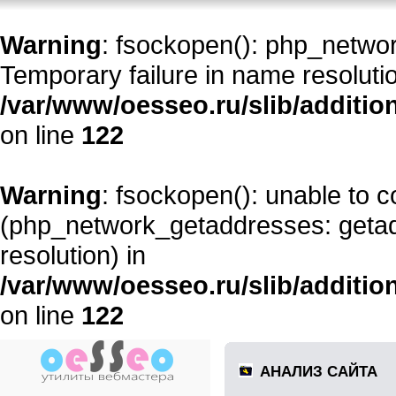
Warning
: fsockopen(): php_networ
Temporary failure in name resolutio
/var/www/oesseo.ru/slib/additi
on line
122
Warning
: fsockopen(): unable to 
(php_network_getaddresses: getadd
resolution) in
/var/www/oesseo.ru/slib/additi
on line
122
АНАЛИЗ САЙТА