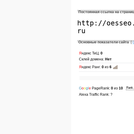
Постоянная ссылка на страни
Основные показатели сайта
[
Я
ндекс ТиЦ:
0
Склей домена:
Нет
Я
ндекс Ранг:
0
из
6
G
o
o
gl
e
PageRank:
0
из
10
Alexa Traffic Rank: ?