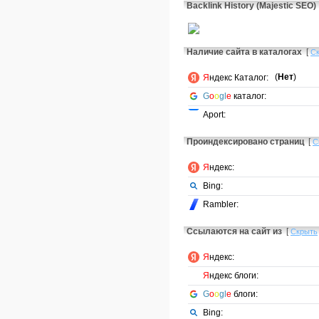
Backlink History (Majestic SEO)
Наличие сайта в каталогах
[
С
(
Нет
)
Я
ндекс Каталог:
G
o
o
gl
e
каталог:
Aport:
Проиндексировано страниц
[
С
Я
ндекс:
Bing:
Rambler:
Ссылаются на сайт из
[
Скрыть
Я
ндекс:
Я
ндекс блоги:
G
o
o
gl
e
блоги:
Bing: