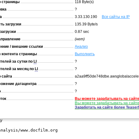
 страницы
118 Byte(s)
вка
?
а
3.33.130.190
Все сайты на IP
ть загрузки
135.39 Byte/s
загрузки
0.87 sec
аправление
(нет)
нние / внешние ссылки
Анализ
 контента страницы
Выполнить
телей за сутки по
LI
?
телей за месяц по
LI
?
 сайта
a2aa9ff50de748dbe.awsglobalaccele
ожение датацентра
?
р
?
ток
Вы можете зарабатывать на сайт
Вы можете зарабатывать на сайт
Заработать на сайте более Tease
цу