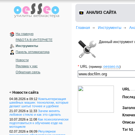
АНАЛИЗ САЙТА
Главная
Инструменты
Ан
На главную
РАБОТА В ИНТЕРНЕТЕ
Данный инструмент 
Инструменты
Панель оптимизатора
Новости
Реклама у нас
*
URL
oesseo.ru
(пример:
)
Обратная связь
URL
<
Новости сайта
После
04.08.2026 в 09:12
Компьютеризация
швейных машин: технологии, которые
делают шитьё точнее и удобнее
Заголо
21.07.2026 в 11:33
Зачем менять
лобовое стекло и как это сделать
Ключе
10.07.2026 в 11:08
Как психологически
Описа
подготовиться к обучению езде на
мотоцикле
Тэг h1
02.07.2026 в 06:09
Регулярное