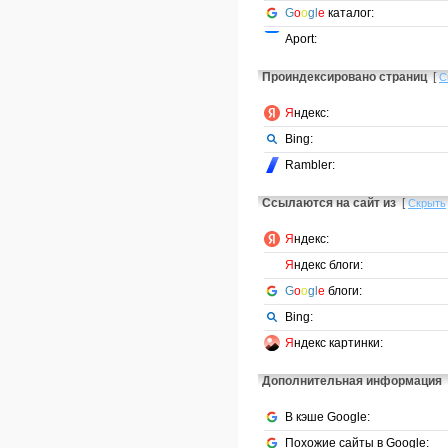
G
o
o
gl
e
каталог:
Aport:
Проиндексировано страниц
[
С
Я
ндекс:
Bing:
Rambler:
Ссылаются на сайт из
[
Скрыть
Я
ндекс:
Я
ндекс блоги:
G
o
o
gl
e
блоги:
Bing:
Я
ндекс картинки:
Дополнительная информация
В кэше Google:
Похожие сайты в Google: