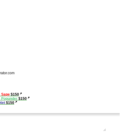
rator.com
е Sape
$150
е Popunder
$150
rNet
$150