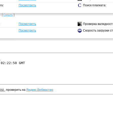
ru:
Посмотреть
Поиск плагиата:
ы
[
]
Скрыть
:
Посмотреть
Проверка валидност
Посмотреть
Скорость загрузки с
e(s)
, проверить на
Яндекс.Вебмастер