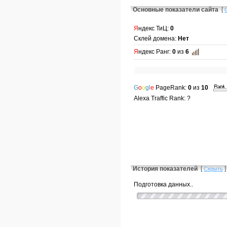
Основные показатели сайта
[
Я
ндекс ТиЦ:
0
Склей домена:
Нет
Я
ндекс Ранг:
0
из
6
G
o
o
gl
e
PageRank:
0
из
10
Alexa Traffic Rank: ?
История показателей
[
]
Скрыть
Подготовка данных..