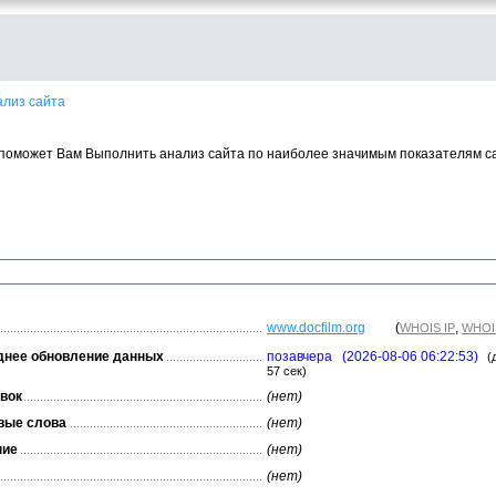
ализ сайта
поможет Вам Выполнить анализ сайта по наиболее значимым показателям с
www.docfilm.org
(
,
WHOIS IP
WHOI
днее обновление данных
позавчера (2026-08-06 06:22:53)
(
57 сек)
вок
(нет)
вые слова
(нет)
ние
(нет)
(нет)