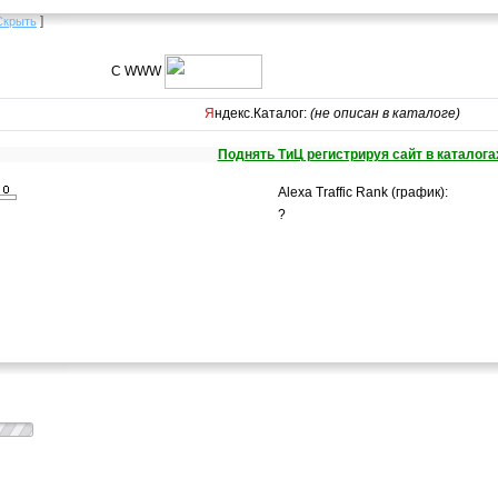
]
Скрыть
С WWW
Я
ндекс.Каталог:
(не описан в каталоге)
Поднять ТиЦ регистрируя сайт в каталога
Alexa Traffic Rank (график):
?