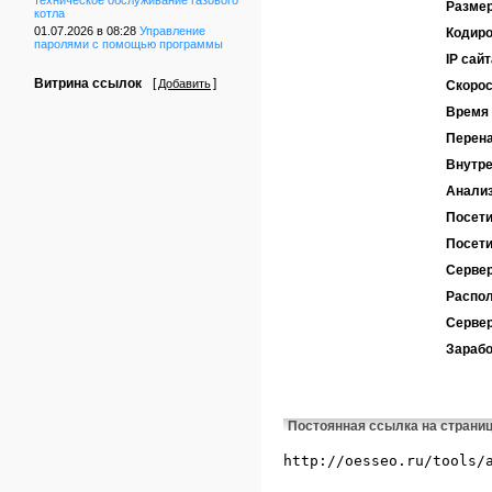
техническое обслуживание газового
Размер
котла
01.07.2026 в 08:28
Управление
Кодиро
паролями с помощью программы
IP сайт
Витрина ссылок
[
]
Добавить
Скорос
Время 
Перен
Внутре
Анализ
Посети
Посети
Сервер
Распол
Серве
Зарабо
Постоянная ссылка на страни