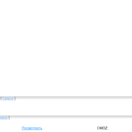
[
]
Скрыть
]
крыть
Посмотреть
D
MOZ: