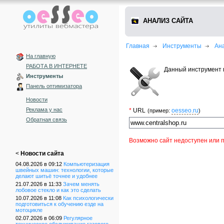
АНАЛИЗ САЙТА
Главная
Инструменты
Ан
На главную
РАБОТА В ИНТЕРНЕТЕ
Данный инструмент 
Инструменты
Панель оптимизатора
Новости
Реклама у нас
*
URL
oesseo.ru
(пример:
)
Обратная связь
Возможно сайт недоступен или п
<
Новости сайта
04.08.2026 в 09:12
Компьютеризация
швейных машин: технологии, которые
делают шитьё точнее и удобнее
21.07.2026 в 11:33
Зачем менять
лобовое стекло и как это сделать
10.07.2026 в 11:08
Как психологически
подготовиться к обучению езде на
мотоцикле
02.07.2026 в 06:09
Регулярное