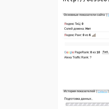
Основные показатели сайта
[
Я
ндекс ТиЦ:
0
Склей домена:
Нет
Я
ндекс Ранг:
0
из
6
G
o
o
gl
e
PageRank:
0
из
10
Alexa Traffic Rank: ?
История показателей
[
]
Скрыть
Подготовка данных..