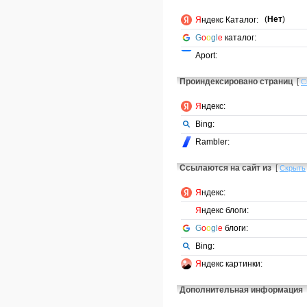
(
Нет
)
Я
ндекс Каталог:
G
o
o
gl
e
каталог:
Aport:
Проиндексировано страниц
[
С
Я
ндекс:
Bing:
Rambler:
Ссылаются на сайт из
[
Скрыть
Я
ндекс:
Я
ндекс блоги:
G
o
o
gl
e
блоги:
Bing:
Я
ндекс картинки:
Дополнительная информация