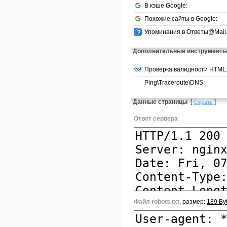
В кэше Google:
Похожие сайты в Google:
Упоминания в Ответы@Mail.
Дополнительные инструмент
Проверка валидности HTML
Ping\Traceroute\DNS:
Данные страницы
[
]
Скрыть
Ответ сервера
Файл robots.txt
, размер:
189 By