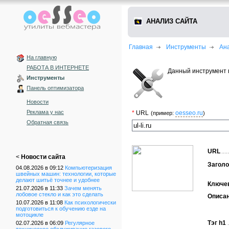
АНАЛИЗ САЙТА
Главная
Инструменты
Ан
На главную
РАБОТА В ИНТЕРНЕТЕ
Данный инструмент 
Инструменты
Панель оптимизатора
Новости
Реклама у нас
*
URL
oesseo.ru
(пример:
)
Обратная связь
URL
<
Новости сайта
Заголо
04.08.2026 в 09:12
Компьютеризация
швейных машин: технологии, которые
делают шитьё точнее и удобнее
Ключе
21.07.2026 в 11:33
Зачем менять
лобовое стекло и как это сделать
Описа
10.07.2026 в 11:08
Как психологически
подготовиться к обучению езде на
мотоцикле
Тэг h1
02.07.2026 в 06:09
Регулярное