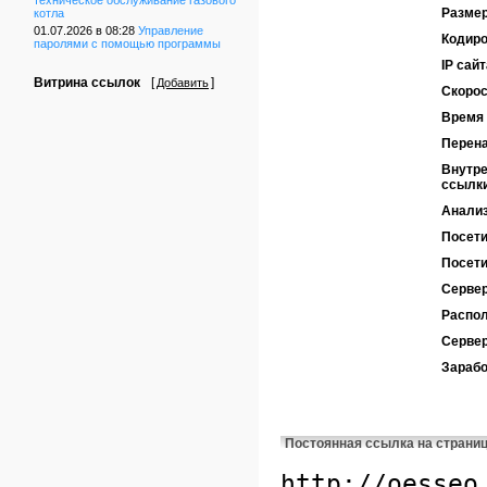
техническое обслуживание газового
Размер
котла
01.07.2026 в 08:28
Управление
Кодиро
паролями с помощью программы
IP сайт
Витрина ссылок
[
]
Добавить
Скорос
Время 
Перен
Внутре
ссылк
Анализ
Посети
Посети
Сервер
Распол
Серве
Зарабо
Постоянная ссылка на страни