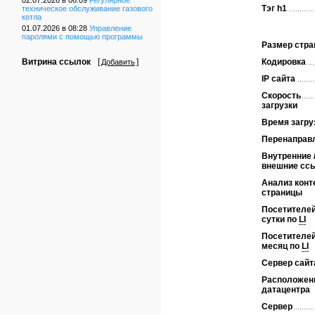
02.07.2026 в 06:09
Регулярное
Тэг h1
техническое обслуживание газового
котла
01.07.2026 в 08:28
Управление
паролями с помощью программы
Размер стр
Кодировка
Витрина ссылок
[
]
Добавить
IP сайта
Скорость
загрузки
Время загру
Перенаправ
Внутренние 
внешние сс
Анализ конт
страницы
Посетителей
сутки по
LI
Посетителей
месяц по
LI
Сервер сайт
Расположен
датацентра
Сервер