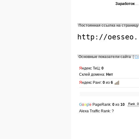
Заработок
Постоянная ссылка на страницу
Основные показатели сайта
[
Ск
Я
ндекс ТиЦ:
0
Склей домена:
Нет
Я
ндекс Ранг:
0
из
6
G
o
o
gl
e
PageRank:
0
из
10
Alexa Traffic Rank: ?