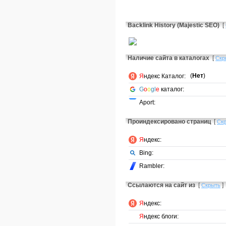
Backlink History (Majestic SEO)
[
Наличие сайта в каталогах
[
Скр
(
Нет
)
Я
ндекс Каталог:
G
o
o
gl
e
каталог:
Aport:
Проиндексировано страниц
[
Ск
Я
ндекс:
Bing:
Rambler:
Ссылаются на сайт из
[
]
Скрыть
Я
ндекс:
Я
ндекс блоги: