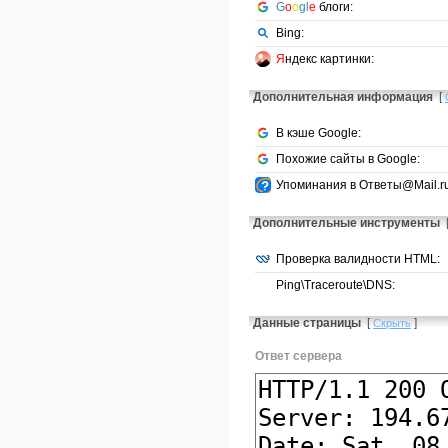
G
o
o
gl
e
блоги:
Bing:
Я
ндекс картинки:
Дополнительная информация
[
В кэше Google:
Похожие сайты в Google:
Упоминания в Ответы@Mail.ru
Дополнительные инструменты
Проверка валидности HTML:
Ping\Traceroute\DNS:
Данные страницы
[
]
Скрыть
Ответ сервера