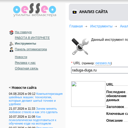
АНАЛИЗ САЙТА
Главная
Инструменты
Анал
На главную
РАБОТА В ИНТЕРНЕТЕ
Данный инструмент п
Инструменты
Панель оптимизатора
Новости
Реклама у нас
*
URL
oesseo.ru
(пример:
)
Обратная связь
URL
<
Новости сайта
Последнее
04.08.2026 в 09:12
Компьютеризация
обновление
швейных машин: технологии,
данных
которые делают шитьё точнее и
удобнее
Заголовок
21.07.2026 в 11:33
Зачем менять
лобовое стекло и как это сделать
Ключевые с
10.07.2026 в 11:08
Как
психологически подготовиться к
Описание
обучению езде на мотоцикле