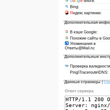
G
o
o
gl
e
блоги:
Bing:
Я
ндекс картинки:
Дополнительная инфо
В кэше Google:
Похожие сайты в Goo
Упоминания в
Ответы@Mail.ru:
Дополнительные инст
Проверка валидност
Ping\Traceroute\DNS:
Данные страницы
[
Ск
Ответ сервера