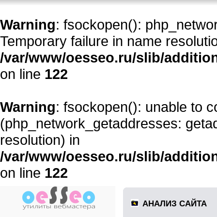
Warning
: fsockopen(): php_networ
Temporary failure in name resolutio
/var/www/oesseo.ru/slib/additi
on line
122
Warning
: fsockopen(): unable to 
(php_network_getaddresses: getadd
resolution) in
/var/www/oesseo.ru/slib/additi
on line
122
АНАЛИЗ САЙТА