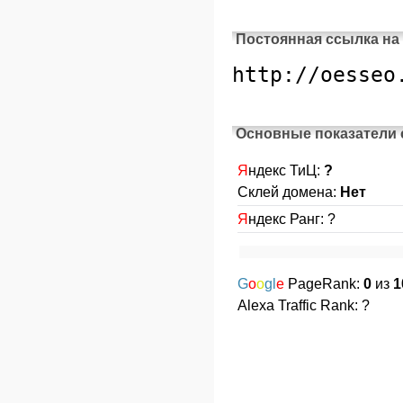
Постоянная ссылка на
Основные показатели 
Я
ндекс ТиЦ:
?
Склей домена:
Нет
Я
ндекс Ранг: ?
G
o
o
gl
e
PageRank:
0
из
1
Alexa Traffic Rank: ?