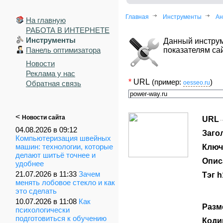
Главная
Инструменты
Ан
На главную
РАБОТА В ИНТЕРНЕТЕ
Инструменты
Данный инструм
Панель оптимизатора
показателям сай
Новости
Реклама у нас
*
URL
(пример:
)
Обратная связь
oesseo.ru
<
Новости сайта
URL
04.08.2026 в 09:12
Заго
Компьютеризация швейных
машин: технологии, которые
Ключ
делают шитьё точнее и
Опис
удобнее
21.07.2026 в 11:33
Зачем
Тэг h
менять лобовое стекло и как
это сделать
10.07.2026 в 11:08
Как
Разм
психологически
подготовиться к обучению
Коди