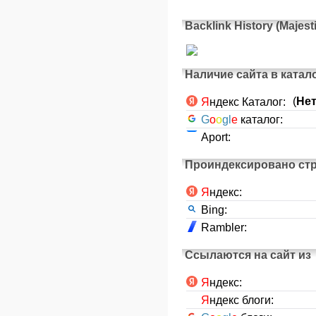
Backlink History (Majest
Наличие сайта в катал
(
Не
Я
ндекс Каталог:
G
o
o
gl
e
каталог:
Aport:
Проиндексировано ст
Я
ндекс:
Bing:
Rambler:
Ссылаются на сайт из
Я
ндекс:
Я
ндекс блоги: