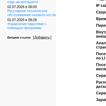
езде на мотоцикле
IP са
02.07.2026 в 06:09
Регулярное техническое
Скор
обслуживание газового котла
Врем
01.07.2026 в 08:28
Управление паролями с
Пере
помощью программы
Внут
внеш
[
Добавить
]
Витрина ссылок
Анал
стра
Посе
по
LI
Посе
меся
Серв
Расп
дата
Серв
Зара