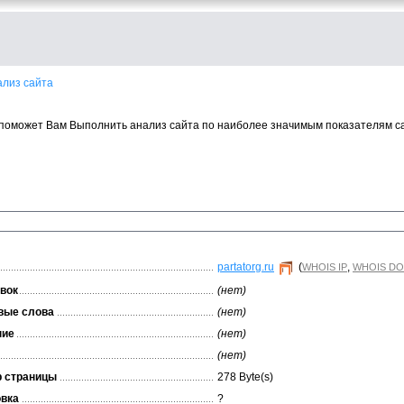
ализ сайта
поможет Вам Выполнить анализ сайта по наиболее значимым показателям с
partatorg.ru
(
,
WHOIS IP
WHOIS DO
вок
(нет)
вые слова
(нет)
ние
(нет)
(нет)
 страницы
278 Byte(s)
вка
?