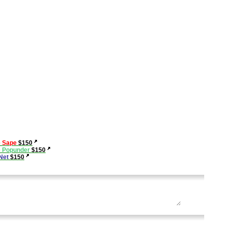
е Sape
$150
е Popunder
$150
rNet
$150