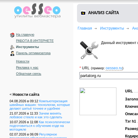
АНАЛИЗ САЙТА
Главная
Инструменты
Ан
На главную
РАБОТА В ИНТЕРНЕТЕ
Данный инструмент 
Инструменты
Панель оптимизатора
Новости
Реклама у нас
*
URL
oesseo.ru
(пример:
)
Обратная связь
URL
<
Новости сайта
Заголо
04.08.2026 в 09:12
Компьютеризация
швейных машин: технологии, которые
Ключе
делают шитьё точнее и удобнее
21.07.2026 в 11:33
Зачем менять
Описа
лобовое стекло и как это сделать
Тэг h1
10.07.2026 в 11:08
Как психологически
подготовиться к обучению езде на
Размер
мотоцикле
02.07.2026 в 06:09
Регулярное
Кодиро