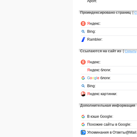
Aport:
Проиндексировано страниц
[
С
Я
ндекс:
Bing:
Rambler:
Ссылаются на сайт из
[
Скрыть
Я
ндекс:
Я
ндекс блоги:
G
o
o
gl
e
блоги:
Bing:
Я
ндекс картинки:
Дополнительная информация
В кэше Google:
Похожие сайты в Google:
Упоминания в Ответы@Mail.