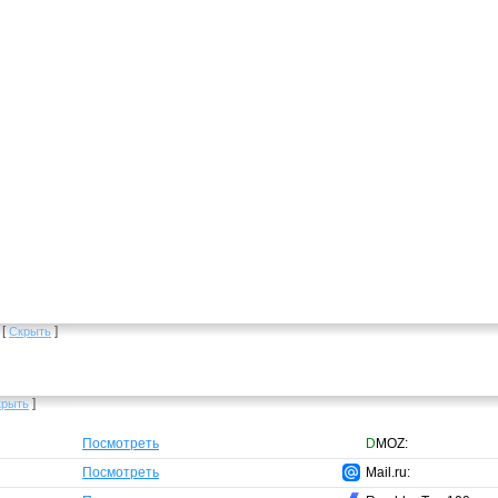
[
]
Скрыть
]
крыть
Посмотреть
D
MOZ:
Посмотреть
Mail.ru: