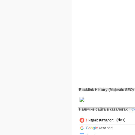
Backlink History (Majestic SEO)
Наличие сайта в каталогах
[
С
(
Нет
)
Я
ндекс Каталог:
G
o
o
gl
e
каталог: