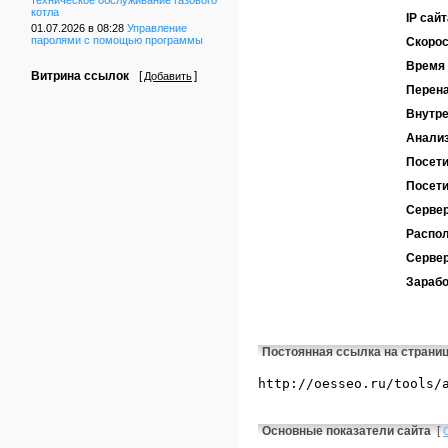
техническое обслуживание газового
котла
IP сайт
01.07.2026 в 08:28
Управление
паролями с помощью программы
Скорос
Время 
Витрина ссылок
[
]
Добавить
Перен
Внутре
Анализ
Посети
Посети
Сервер
Распол
Серве
Зарабо
Постоянная ссылка на страни
Основные показатели сайта
[