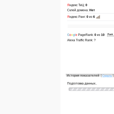
Я
ндекс ТиЦ:
0
Склей домена:
Нет
Я
ндекс Ранг:
0
из
6
G
o
o
gl
e
PageRank:
0
из
10
Alexa Traffic Rank: ?
История показателей
[
]
Скрыть
Подготовка данных..