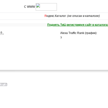
С WWW
Я
ндекс.Каталог:
(не описан в каталоге)
Поднять ТиЦ регистрируя сайт в каталога
Alexa Traffic Rank (график):
?