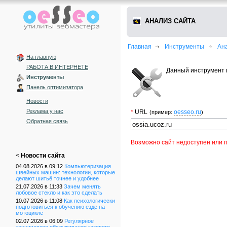
АНАЛИЗ САЙТА
Главная
Инструменты
Ан
На главную
РАБОТА В ИНТЕРНЕТЕ
Данный инструмент 
Инструменты
Панель оптимизатора
Новости
Реклама у нас
*
URL
oesseo.ru
(пример:
)
Обратная связь
Возможно сайт недоступен или п
<
Новости сайта
04.08.2026 в 09:12
Компьютеризация
швейных машин: технологии, которые
делают шитьё точнее и удобнее
21.07.2026 в 11:33
Зачем менять
лобовое стекло и как это сделать
10.07.2026 в 11:08
Как психологически
подготовиться к обучению езде на
мотоцикле
02.07.2026 в 06:09
Регулярное