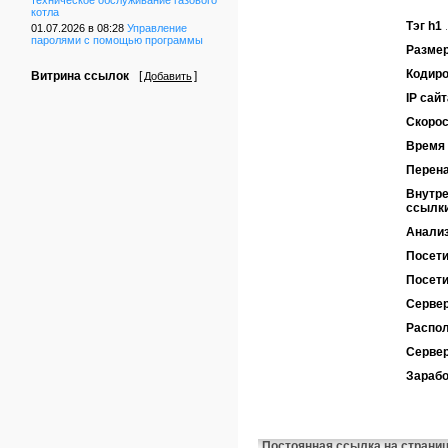
техническое обслуживание газового
котла
Тэг h1
01.07.2026 в 08:28
Управление
паролями с помощью программы
Размер
Кодиро
Витрина ссылок
[
]
Добавить
IP сайт
Скорос
Время 
Перен
Внутре
ссылк
Анализ
Посети
Посети
Сервер
Распол
Серве
Зарабо
Постоянная ссылка на страни