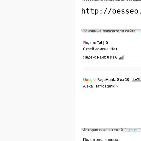
Основные показатели сайта
[
Я
ндекс ТиЦ:
0
Склей домена:
Нет
Я
ндекс Ранг:
0
из
6
G
o
o
gl
e
PageRank:
0
из
10
Alexa Traffic Rank: ?
История показателей
[
]
Скрыть
Подготовка данных..