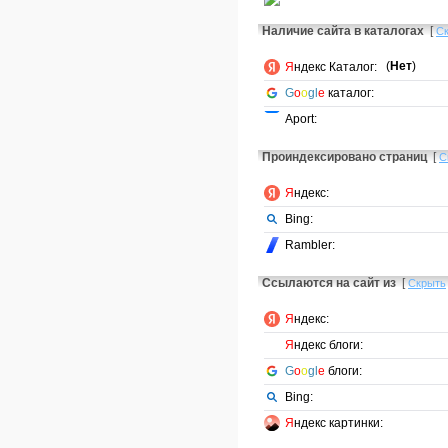
Наличие сайта в каталогах
[
С
(
Нет
)
Я
ндекс Каталог:
G
o
o
gl
e
каталог:
Aport:
Проиндексировано страниц
[
С
Я
ндекс:
Bing:
Rambler:
Ссылаются на сайт из
[
Скрыть
Я
ндекс:
Я
ндекс блоги:
G
o
o
gl
e
блоги:
Bing:
Я
ндекс картинки: