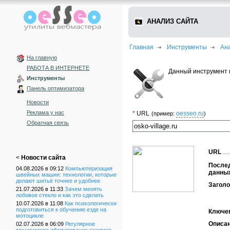
АНАЛИЗ САЙТА
Главная
Инструменты
Ан
На главную
РАБОТА В ИНТЕРНЕТЕ
Данный инструмент 
Инструменты
Панель оптимизатора
Новости
Реклама у нас
*
URL
oesseo.ru
(пример:
)
Обратная связь
URL
<
Новости сайта
После
04.08.2026 в 09:12
Компьютеризация
данны
швейных машин: технологии, которые
делают шитьё точнее и удобнее
Заголо
21.07.2026 в 11:33
Зачем менять
лобовое стекло и как это сделать
10.07.2026 в 11:08
Как психологически
подготовиться к обучению езде на
Ключе
мотоцикле
Описа
02.07.2026 в 06:09
Регулярное