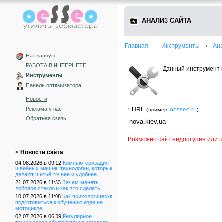
АНАЛИЗ САЙТА
Главная
Инструменты
Ан
На главную
РАБОТА В ИНТЕРНЕТЕ
Данный инструмент 
Инструменты
Панель оптимизатора
Новости
Реклама у нас
*
URL
oesseo.ru
(пример:
)
Обратная связь
Возможно сайт недоступен или п
<
Новости сайта
04.08.2026 в 09:12
Компьютеризация
швейных машин: технологии, которые
делают шитьё точнее и удобнее
21.07.2026 в 11:33
Зачем менять
лобовое стекло и как это сделать
10.07.2026 в 11:08
Как психологически
подготовиться к обучению езде на
мотоцикле
02.07.2026 в 06:09
Регулярное