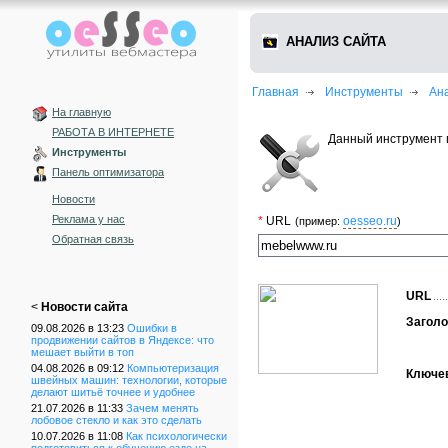
АНАЛИЗ САЙТА
Главная
Инструменты
Ан
На главную
РАБОТА В ИНТЕРНЕТЕ
Данный инструмент 
Инструменты
Панель оптимизатора
Новости
Реклама у нас
*
URL
oesseo.ru
(пример:
)
Обратная связь
URL
<
Новости сайта
Заголо
09.08.2026 в 13:23
Ошибки в
продвижении сайтов в Яндексе: что
мешает выйти в топ
04.08.2026 в 09:12
Компьютеризация
Ключе
швейных машин: технологии, которые
делают шитьё точнее и удобнее
21.07.2026 в 11:33
Зачем менять
лобовое стекло и как это сделать
10.07.2026 в 11:08
Как психологически