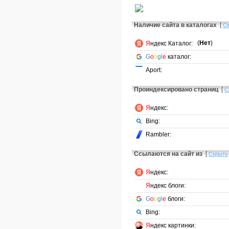
Наличие сайта в каталогах
[
С
(
Нет
)
Я
ндекс Каталог:
G
o
o
gl
e
каталог:
Aport:
Проиндексировано страниц
[
С
Я
ндекс:
Bing:
Rambler:
Ссылаются на сайт из
[
Скрыть
Я
ндекс:
Я
ндекс блоги:
G
o
o
gl
e
блоги:
Bing:
Я
ндекс картинки: