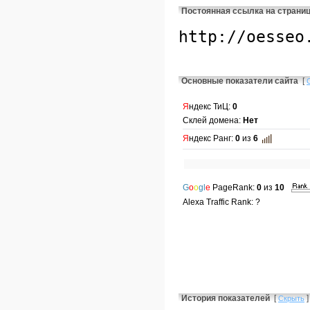
Постоянная ссылка на страни
Основные показатели сайта
[
Я
ндекс ТиЦ:
0
Склей домена:
Нет
Я
ндекс Ранг:
0
из
6
G
o
o
gl
e
PageRank:
0
из
10
Alexa Traffic Rank: ?
История показателей
[
]
Скрыть