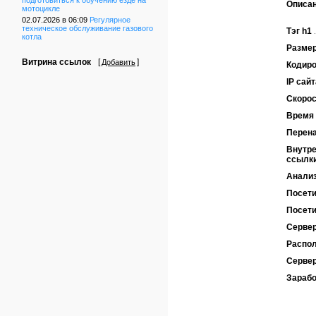
подготовиться к обучению езде на
Описа
мотоцикле
02.07.2026 в 06:09
Регулярное
техническое обслуживание газового
Тэг h1
котла
Размер
Витрина ссылок
[
]
Добавить
Кодиро
IP сайт
Скорос
Время 
Перен
Внутре
ссылк
Анализ
Посети
Посети
Сервер
Распол
Серве
Зарабо