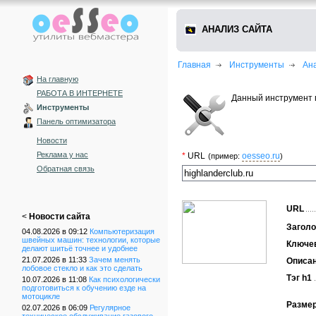
АНАЛИЗ САЙТА
Главная
Инструменты
Ан
На главную
РАБОТА В ИНТЕРНЕТЕ
Данный инструмент 
Инструменты
Панель оптимизатора
Новости
Реклама у нас
*
URL
oesseo.ru
(пример:
)
Обратная связь
URL
<
Новости сайта
Заголо
04.08.2026 в 09:12
Компьютеризация
швейных машин: технологии, которые
Ключе
делают шитьё точнее и удобнее
21.07.2026 в 11:33
Зачем менять
Описа
лобовое стекло и как это сделать
Тэг h1
10.07.2026 в 11:08
Как психологически
подготовиться к обучению езде на
мотоцикле
Размер
02.07.2026 в 06:09
Регулярное