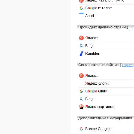
Я
ндекс Каталог:
G
o
o
gl
e
каталог:
Aport:
Проиндексировано страниц
[
С
Я
ндекс:
Bing:
Rambler:
Ссылаются на сайт из
[
Скрыть
Я
ндекс:
Я
ндекс блоги:
G
o
o
gl
e
блоги:
Bing:
Я
ндекс картинки:
Дополнительная информация
В кэше Google: