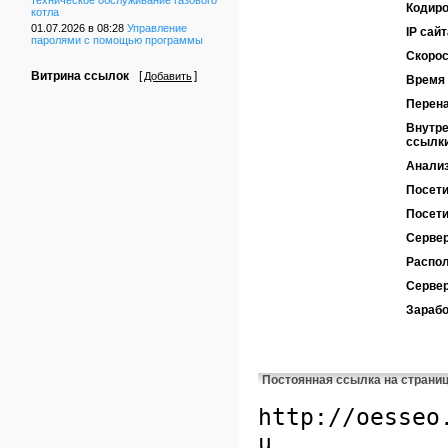
техническое обслуживание газового
Кодиро
котла
01.07.2026 в 08:28
Управление
IP сайт
паролями с помощью программы
Скорос
Витрина ссылок
[
]
Добавить
Время 
Перен
Внутре
ссылк
Анализ
Посети
Посети
Сервер
Распол
Серве
Зарабо
Постоянная ссылка на страни