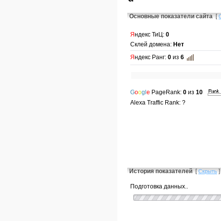
Основные показатели сайта
[
Я
ндекс ТиЦ:
0
Склей домена:
Нет
Я
ндекс Ранг:
0
из
6
G
o
o
gl
e
PageRank:
0
из
10
Alexa Traffic Rank: ?
История показателей
[
]
Скрыть
Подготовка данных..