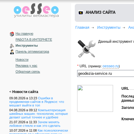
АНАЛИЗ САЙТА
Главная
Инструменты
Ан
На главную
РАБОТА В ИНТЕРНЕТЕ
Данный инструмент 
Инструменты
Панель оптимизатора
Новости
Реклама у нас
*
URL
oesseo.ru
(пример:
)
Обратная связь
URL
<
Новости сайта
После
09.08.2026 в 13:23
Ошибки в
данны
продвижении сайтов в Яндексе: что
мешает выйти в топ
Заголо
04.08.2026 в 09:12
Компьютеризация
швейных машин: технологии, которые
делают шитьё точнее и удобнее
Ключе
21.07.2026 в 11:33
Зачем менять
лобовое стекло и как это сделать
10.07.2026 в 11:08
Как психологически