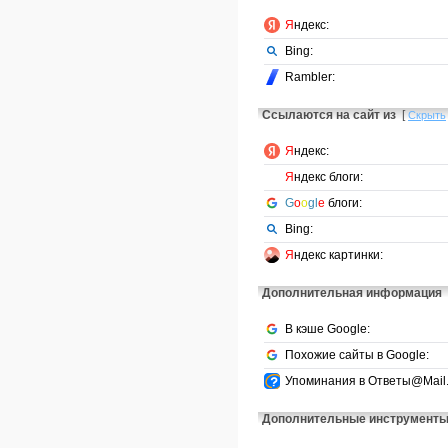
Я
ндекс:
Bing:
Rambler:
Ссылаются на сайт из
[
Скрыть
Я
ндекс:
Я
ндекс блоги:
G
o
o
gl
e
блоги:
Bing:
Я
ндекс картинки:
Дополнительная информация
В кэше Google:
Похожие сайты в Google:
Упоминания в Ответы@Mail.
Дополнительные инструмент