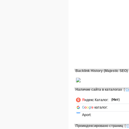
Backlink History (Majestic SEO)
Наличие сайта в каталогах
[
С
(
Нет
)
Я
ндекс Каталог:
G
o
o
gl
e
каталог:
Aport:
Проиндексировано страниц
[
С