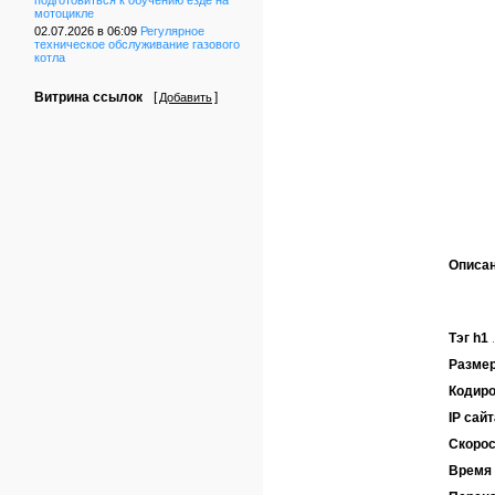
подготовиться к обучению езде на
мотоцикле
02.07.2026 в 06:09
Регулярное
техническое обслуживание газового
котла
Витрина ссылок
[
]
Добавить
Описа
Тэг h1
Размер
Кодиро
IP сайт
Скорос
Время 