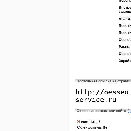
Перен
Внутре
ссылк
Анализ
Посети
Посети
Сервер
Распол
Серве
Зарабо
Постоянная ссылка на страни
Основные показатели сайта
[
Я
ндекс ТиЦ:
?
Склей домена:
Нет