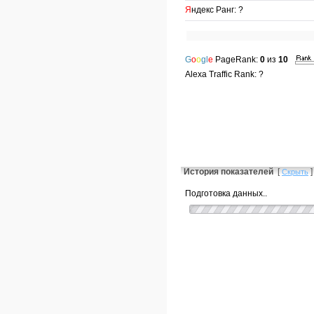
Я
ндекс Ранг: ?
G
o
o
gl
e
PageRank:
0
из
10
Alexa Traffic Rank: ?
История показателей
[
]
Скрыть
Подготовка данных..