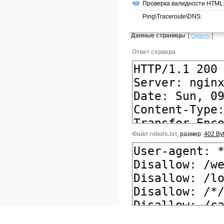
Проверка валидности HTML
Ping\Traceroute\DNS:
Данные страницы
[
]
Скрыть
Ответ сервера
Файл robots.txt
, размер:
402 By